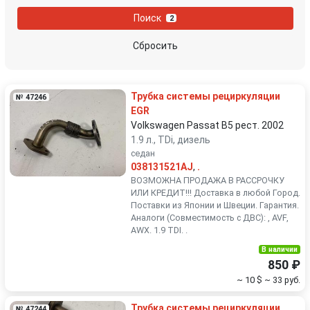
Nissan
Opel
Поиск
2
Peugeot
Porsche
Сбросить
Renault
Rover
Трубка системы рециркуляции
№ 47246
SEAT
Skoda
EGR
Volkswagen Passat B5 рест. 2002
1.9 л., TDi, дизель
Smart
SsangYong
седан
038131521AJ
,
.
Subaru
Suzuki
ВОЗМОЖНА ПРОДАЖА В РАССРОЧКУ
ИЛИ КРЕДИТ!!! Доставка в любой Город.
Поставки из Японии и Швеции. Гарантия.
Toyota
Volkswagen
Аналоги (Совместимость с ДВС): , AVF,
AWX. 1.9 TDI. .
Volvo
В наличии
850 ₽
~ 10 $
~ 33 руб.
Трубка системы рециркуляции
№ 47244