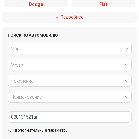
Dodge
Fiat
Подробнее
Ford
Great Wall
Honda
Hyundai
ПОИСК ПО АВТОМОБИЛЮ
Марка
Infiniti
IVECO
Модель
Jaguar
Jeep
Kia
Lancia
Поколение
Land Rover
Lexus
Наименование
Mazda
Mercedes-Benz
Mini
Mitsubishi
Дополнительные параметры