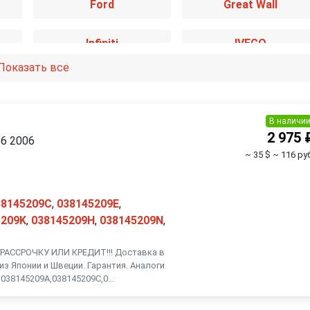
Ford
Great Wall
Infiniti
IVECO
Показать все
Kia
Lancia
Mazda
Mercedes-Benz
В наличи
й
2 975 
B6 2006
~ 35 $
~ 116 руб
Nissan
Opel
Renault
Rover
38145209C
,
038145209E
,
5209K
,
038145209H
,
038145209N
,
Smart
SsangYong
АССРОЧКУ ИЛИ КРЕДИТ!!! Доставка в
из Японии и Швеции. Гарантия. Аналоги
Toyota
Volkswagen
038145209A,038145209C,0...