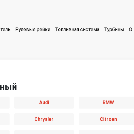
тель
Рулевые рейки
Топливная система
Турбины
О 
мный
Audi
BMW
Chrysler
Citroen