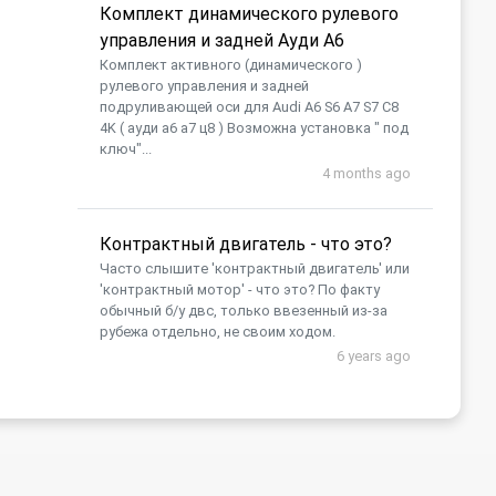
Комплект динамического рулевого
управления и задней Ауди А6
Комплект активного (динамического )
рулевого управления и задней
подруливающей оси для Audi A6 S6 A7 S7 C8
4K ( ауди а6 а7 ц8 ) Возможна установка " под
ключ"...
4 months ago
Контрактный двигатель - что это?
Часто слышите 'контрактный двигатель' или
'контрактный мотор' - что это? По факту
обычный б/у двс, только ввезенный из-за
рубежа отдельно, не своим ходом.
6 years ago