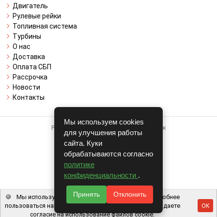
Двигатель
Рулевые рейки
Топливная система
Турбины
О нас
Доставка
Оплата СБП
Рассрочка
Новости
Контакты
Мы используем cookies
Работает на системе для авторазборок
для улучшения работы
CARRO.
БИЗНЕС
сайта. Куки
обрабатываются согласно
Полная версия
политике
© COPYRIGHT 2026 г.
конфиденциальности
.
v1.1.24
Принять
Отклонить
🍪
Мы используем файлы cookie, чтобы вам было удобнее
пользоваться нашим сайтом. Используя наш сайт, вы даете
OK
согласие на использование файлов cookie.