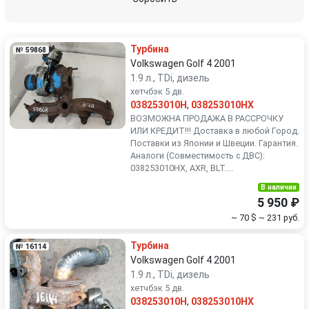
Renault
Rover
Турбина
№ 59868
SEAT
Skoda
Volkswagen Golf 4 2001
1.9 л., TDi, дизель
хетчбэк 5 дв.
Smart
SsangYong
038253010H
,
038253010HX
ВОЗМОЖНА ПРОДАЖА В РАССРОЧКУ
Subaru
Suzuki
ИЛИ КРЕДИТ!!! Доставка в любой Город.
Поставки из Японии и Швеции. Гарантия.
Аналоги (Совместимость с ДВС):
Toyota
Volkswagen
038253010HX, AXR, BLT....
В наличии
Volvo
5 950 ₽
~ 70 $
~ 231 руб.
Турбина
№ 16114
Volkswagen Golf 4 2001
1.9 л., TDi, дизель
хетчбэк 5 дв.
038253010H
,
038253010HX