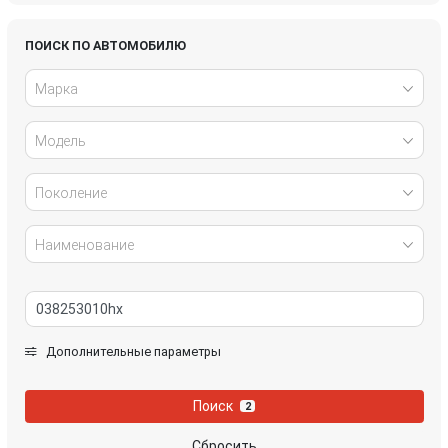
Honda
Hyundai
ПОИСК ПО АВТОМОБИЛЮ
Марка
Infiniti
IVECO
Модель
Jaguar
Jeep
Kia
Lancia
Поколение
Land Rover
Lexus
Наименование
Mazda
Mercedes-Benz
Mini
Mitsubishi
Дополнительные параметры
Nissan
Opel
Поиск
2
Peugeot
Porsche
Сбросить