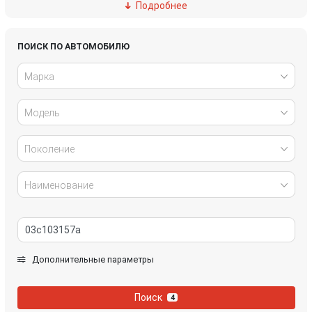
Подробнее
Ford
Great Wall
Honda
Hyundai
ПОИСК ПО АВТОМОБИЛЮ
Марка
Infiniti
IVECO
Модель
Jaguar
Jeep
Kia
Lancia
Поколение
Land Rover
Lexus
Наименование
Mazda
Mercedes-Benz
Mini
Mitsubishi
Дополнительные параметры
Nissan
Opel
Поиск
4