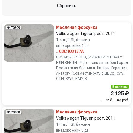
Peugeot
Porsche
Сбросить
Renault
Rover
Масляная форсунка
№ 70609
SEAT
Skoda
Volkswagen Tiguan рест. 2011
1.4 л., TSI, бензин
внедорожник 5 дв.
Smart
SsangYong
.
,
03C103157A
ВОЗМОЖНА ПРОДАЖА В РАССРОЧКУ
Subaru
Suzuki
ИЛИ КРЕДИТ!!! Доставка в любой Город.
Поставки из Японии и Швеции. Гарантия.
Аналоги (Совместимость с ДВС): , CAV,
Toyota
Volkswagen
CTH, BWK, BMY, B...
В наличии
Volvo
2 125 ₽
~ 25 $
~ 83 руб.
Масляная форсунка
№ 70608
Volkswagen Tiguan рест. 2011
1.4 л., TSI, бензин
внедорожник 5 дв.