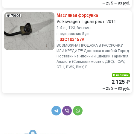
~ 25 $
~ 83 руб.
Масляная форсунка
№ 70606
Volkswagen Tiguan рест. 2011
1.4 л., TSI, бензин
внедорожник 5 дв.
.
,
03C103157A
ВОЗМОЖНА ПРОДАЖА В РАССРОЧКУ
ИЛИ КРЕДИТ!!! Доставка в любой Город.
Поставки из Японии и Швеции. Гарантия.
Аналоги (Совместимость с ДВС): , CAV,
CTH, BWK, BMY, B...
В наличии
2 125 ₽
~ 25 $
~ 83 руб.