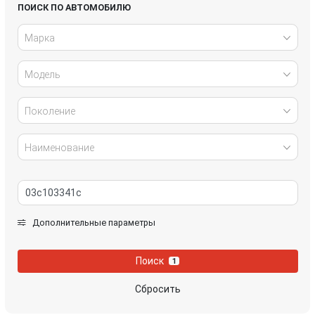
Honda
Hyundai
ПОИСК ПО АВТОМОБИЛЮ
Марка
Infiniti
IVECO
Модель
Jaguar
Jeep
Kia
Lancia
Поколение
Land Rover
Lexus
Наименование
Mazda
Mercedes-Benz
Mini
Mitsubishi
Дополнительные параметры
Nissan
Opel
Поиск
1
Peugeot
Porsche
Сбросить