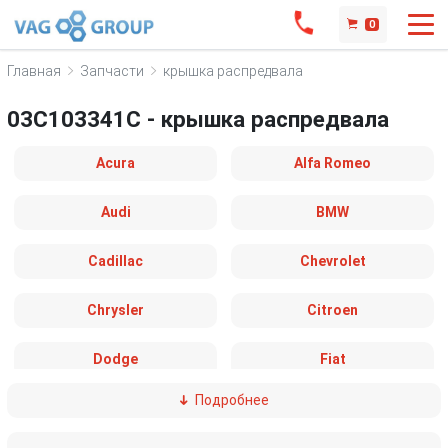
0
Главная
Запчасти
крышка распредвала
03C103341C - крышка распредвала
Acura
Alfa Romeo
Audi
BMW
Cadillac
Chevrolet
Chrysler
Citroen
Dodge
Fiat
Подробнее
Ford
Great Wall