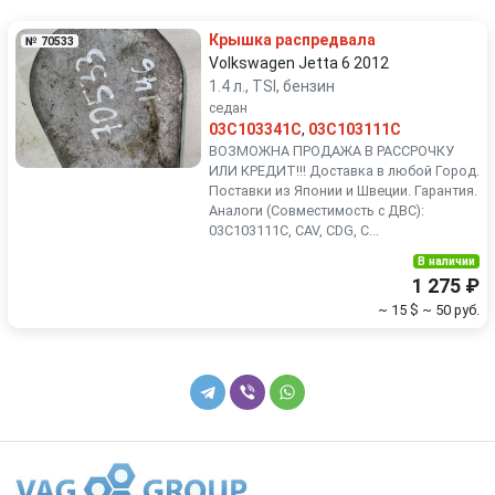
Renault
Rover
Крышка распредвала
№ 70533
SEAT
Skoda
Volkswagen Jetta 6 2012
1.4 л., TSI, бензин
седан
Smart
SsangYong
03C103341C
,
03C103111C
ВОЗМОЖНА ПРОДАЖА В РАССРОЧКУ
Subaru
Suzuki
ИЛИ КРЕДИТ!!! Доставка в любой Город.
Поставки из Японии и Швеции. Гарантия.
Аналоги (Совместимость с ДВС):
Toyota
Volkswagen
03C103111C, CAV, CDG, C...
В наличии
Volvo
1 275 ₽
~ 15 $
~ 50 руб.