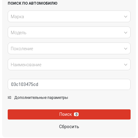
Honda
Hyundai
ПОИСК ПО АВТОМОБИЛЮ
Марка
Infiniti
IVECO
Модель
Jaguar
Jeep
Kia
Lancia
Поколение
Land Rover
Lexus
Наименование
Mazda
Mercedes-Benz
Mini
Mitsubishi
Дополнительные параметры
Nissan
Opel
Поиск
0
Peugeot
Porsche
Сбросить