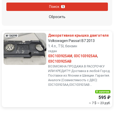
Nissan
Opel
Поиск
1
Peugeot
Porsche
Сбросить
Renault
Rover
Декоративная крышка двигателя
№ 56399
SEAT
Skoda
Volkswagen Passat B7 2013
1.4 л., TSI, бензин
седан
Smart
SsangYong
03C103925AM
,
03C103925AA
,
03C103925AB
Subaru
Suzuki
ВОЗМОЖНА ПРОДАЖА В РАССРОЧКУ
ИЛИ КРЕДИТ!!! Доставка в любой Город.
Поставки из Японии и Швеции. Гарантия.
Toyota
Volkswagen
Аналоги (Совместимость с ДВС):
03C103925AA,03C103925AB...
Volvo
В наличии
595 ₽
~ 7 $
~ 23 руб.