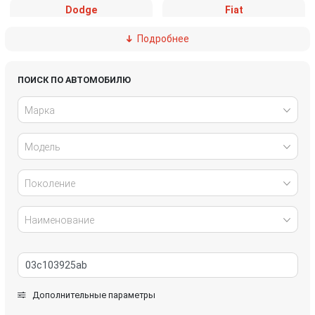
Dodge
Fiat
Подробнее
Ford
Great Wall
Honda
Hyundai
ПОИСК ПО АВТОМОБИЛЮ
Марка
Infiniti
IVECO
Модель
Jaguar
Jeep
Kia
Lancia
Поколение
Land Rover
Lexus
Наименование
Mazda
Mercedes-Benz
Mini
Mitsubishi
Дополнительные параметры