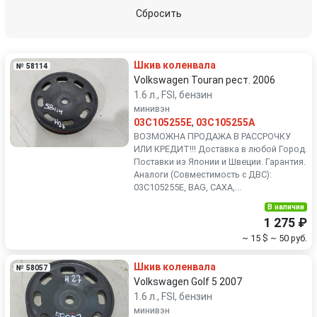
Peugeot
Porsche
Сбросить
Renault
Rover
Шкив коленвала
№ 58114
SEAT
Skoda
Volkswagen Touran рест. 2006
1.6 л., FSI, бензин
минивэн
Smart
SsangYong
03C105255E
,
03C105255A
ВОЗМОЖНА ПРОДАЖА В РАССРОЧКУ
Subaru
Suzuki
ИЛИ КРЕДИТ!!! Доставка в любой Город.
Поставки из Японии и Швеции. Гарантия.
Аналоги (Совместимость с ДВС):
Toyota
Volkswagen
03C105255E, BAG, CAXA,...
В наличии
Volvo
1 275 ₽
~ 15 $
~ 50 руб.
Шкив коленвала
№ 58057
Volkswagen Golf 5 2007
1.6 л., FSI, бензин
минивэн