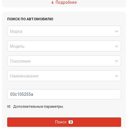
Подробнее
Ford
Great Wall
Honda
Hyundai
ПОИСК ПО АВТОМОБИЛЮ
Марка
Infiniti
IVECO
Модель
Jaguar
Jeep
Kia
Lancia
Поколение
Land Rover
Lexus
Наименование
Mazda
Mercedes-Benz
Mini
Mitsubishi
Дополнительные параметры
Nissan
Opel
Поиск
3