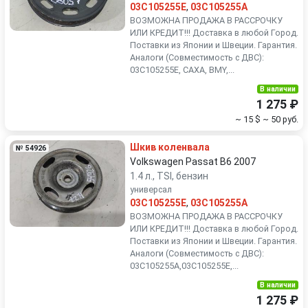
03C105255E
,
03C105255A
ВОЗМОЖНА ПРОДАЖА В РАССРОЧКУ
ИЛИ КРЕДИТ!!! Доставка в любой Город.
Поставки из Японии и Швеции. Гарантия.
Аналоги (Совместимость с ДВС):
03C105255E, CAXA, BMY,...
В наличии
1 275 ₽
~ 15 $
~ 50 руб.
Шкив коленвала
№ 54926
Volkswagen Passat B6 2007
1.4 л., TSI, бензин
универсал
03C105255E
,
03C105255A
ВОЗМОЖНА ПРОДАЖА В РАССРОЧКУ
ИЛИ КРЕДИТ!!! Доставка в любой Город.
Поставки из Японии и Швеции. Гарантия.
Аналоги (Совместимость с ДВС):
03C105255A,03C105255E,...
В наличии
1 275 ₽