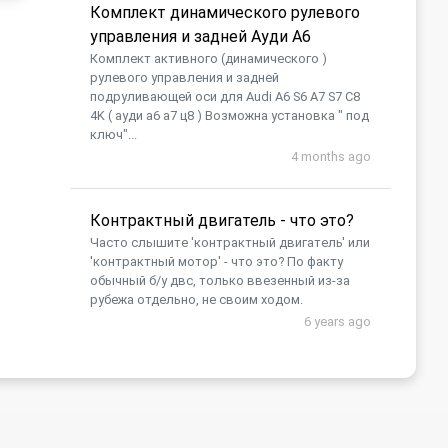
Комплект динамического рулевого
управления и задней Ауди А6
Комплект активного (динамического )
рулевого управления и задней
подруливающей оси для Audi A6 S6 A7 S7 C8
4K ( ауди а6 а7 ц8 ) Возможна установка " под
ключ"...
4 months ago
Контрактный двигатель - что это?
Часто слышите 'контрактный двигатель' или
'контрактный мотор' - что это? По факту
обычный б/у двс, только ввезенный из-за
рубежа отдельно, не своим ходом.
6 years ago