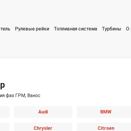
тель
Рулевые рейки
Топливная система
Турбины
О 
ор
ия фаз ГРМ, Ванос
Audi
BMW
Chrysler
Citroen