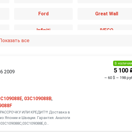
Ford
Great Wall
Infiniti
IVECO
Показать все
Kia
Lancia
Mazda
Mercedes-Benz
В наличи
5 100 
B6 2009
~ 60 $
~ 198 руб
Nissan
Opel
Renault
Rover
3C109088E
,
03C109088B
,
9088F
АССРОЧКУ ИЛИ КРЕДИТ!!! Доставка в
Smart
SsangYong
из Японии и Швеции. Гарантия. Аналоги
03C109088C,03C109088E,0...
Toyota
Volkswagen