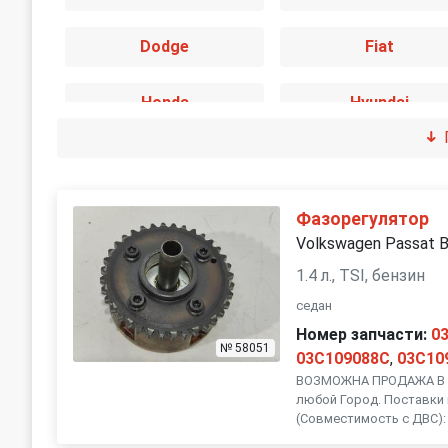
Dodge
Fiat
Honda
Hyundai
Jaguar
Jeep
Land Rover
Lexus
Фазорегулятор
Volkswagen Passat 
Mini
Mitsubishi
1.4 л., TSI, бензин
седан
Peugeot
Porsche
Номер запчасти:
0
№ 58051
03C109088C
,
03C10
SEAT
ВОЗМОЖНА ПРОДАЖА В Р
Skoda
любой Город. Поставки 
(Совместимость с ДВС): 
Subaru
Suzuki