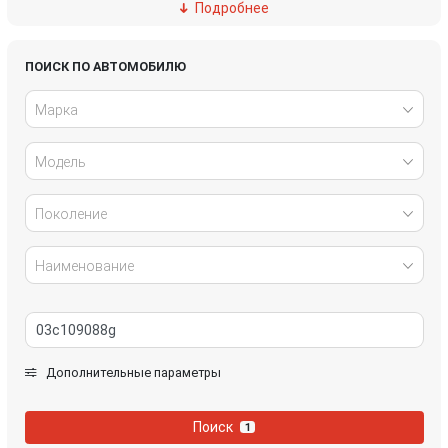
Подробнее
Ford
Great Wall
Honda
Hyundai
ПОИСК ПО АВТОМОБИЛЮ
Марка
Infiniti
IVECO
Модель
Jaguar
Jeep
Kia
Lancia
Поколение
Land Rover
Lexus
Наименование
Mazda
Mercedes-Benz
Mini
Mitsubishi
Дополнительные параметры
Nissan
Opel
Поиск
1