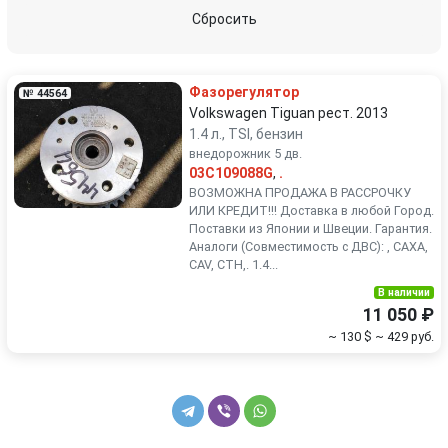
Peugeot
Porsche
Сбросить
Renault
Rover
Фазорегулятор
№ 44564
SEAT
Skoda
Volkswagen Tiguan рест. 2013
1.4 л., TSI, бензин
внедорожник 5 дв.
Smart
SsangYong
03C109088G
,
.
ВОЗМОЖНА ПРОДАЖА В РАССРОЧКУ
Subaru
Suzuki
ИЛИ КРЕДИТ!!! Доставка в любой Город.
Поставки из Японии и Швеции. Гарантия.
Аналоги (Совместимость с ДВС): , CAXA,
Toyota
Volkswagen
CAV, CTH,. 1.4...
В наличии
Volvo
11 050 ₽
~ 130 $
~ 429 руб.