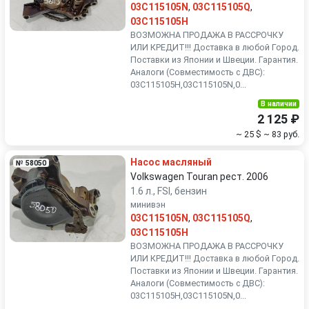
03C115105N
,
03C115105Q
,
03C115105H
ВОЗМОЖНА ПРОДАЖА В РАССРОЧКУ
ИЛИ КРЕДИТ!!! Доставка в любой Город.
Поставки из Японии и Швеции. Гарантия.
Аналоги (Совместимость с ДВС):
03C115105H,03C115105N,0...
В наличии
2 125 ₽
~ 25 $
~ 83 руб.
Насос масляный
№ 58050
Volkswagen Touran рест. 2006
1.6 л., FSI, бензин
минивэн
03C115105N
,
03C115105Q
,
03C115105H
ВОЗМОЖНА ПРОДАЖА В РАССРОЧКУ
ИЛИ КРЕДИТ!!! Доставка в любой Город.
Поставки из Японии и Швеции. Гарантия.
Аналоги (Совместимость с ДВС):
03C115105H,03C115105N,0...