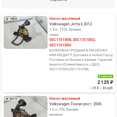
Renault
Rover
Насос масляный
№ 70555
SEAT
Skoda
Volkswagen Jetta 6 2012
1.4 л., TFSI, бензин
седан
Smart
SsangYong
03C115105N
,
03C115105Q
,
03C115105H
Subaru
Suzuki
ВОЗМОЖНА ПРОДАЖА В РАССРОЧКУ
ИЛИ КРЕДИТ!!! Доставка в любой Город.
Поставки из Японии и Швеции. Гарантия.
Toyota
Volkswagen
Аналоги (Совместимость с ДВС):
03C115105H,03C115105N,...
Volvo
В наличии
2 125 ₽
~ 25 $
~ 83 руб.
Насос масляный
№ 58113
Volkswagen Touran рест. 2006
1.6 л., FSI, бензин
минивэн