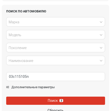
Honda
Hyundai
ПОИСК ПО АВТОМОБИЛЮ
Марка
Infiniti
IVECO
Модель
Jaguar
Jeep
Kia
Lancia
Поколение
Land Rover
Lexus
Наименование
Mazda
Mercedes-Benz
Mini
Mitsubishi
Дополнительные параметры
Nissan
Opel
Поиск
3
Peugeot
Porsche
Сбросить