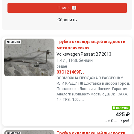
Nissan
Opel
Поиск
2
Peugeot
Porsche
Сбросить
Renault
Rover
Трубка охлаждающей жидкости
№ 48788
SEAT
Skoda
металлическая
Volkswagen Passat B7 2013
1.4 л., TFSI, бензин
Smart
SsangYong
седан
03C121469F
,
.
Subaru
Suzuki
ВОЗМОЖНА ПРОДАЖА В РАССРОЧКУ
ИЛИ КРЕДИТ!!! Доставка в любой Город.
Поставки из Японии и Швеции. Гарантия.
Toyota
Volkswagen
Аналоги (Совместимость с ДВС): , CAXA.
1.4 TFSI. 150 л...
Volvo
В наличии
425 ₽
~ 5 $
~ 17 руб.
Трубка охлаждающей жидкости
№ 48756