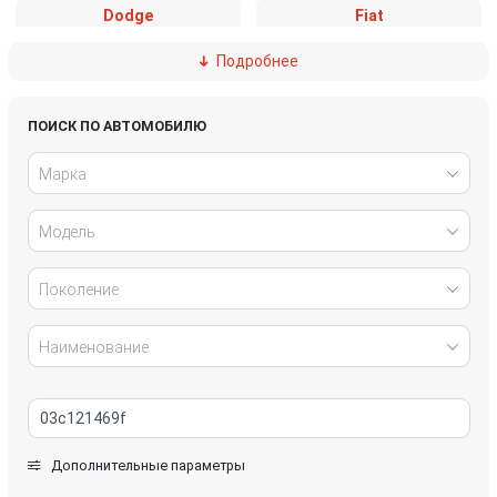
Dodge
Fiat
Подробнее
Ford
Great Wall
Honda
Hyundai
ПОИСК ПО АВТОМОБИЛЮ
Марка
Infiniti
IVECO
Модель
Jaguar
Jeep
Kia
Lancia
Поколение
Land Rover
Lexus
Наименование
Mazda
Mercedes-Benz
Mini
Mitsubishi
Дополнительные параметры