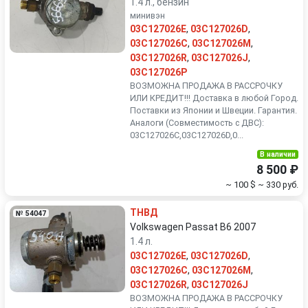
1.4 л., бензин
минивэн
03C127026E
,
03C127026D
,
03C127026C
,
03C127026M
,
03C127026R
,
03C127026J
,
03C127026P
ВОЗМОЖНА ПРОДАЖА В РАССРОЧКУ
ИЛИ КРЕДИТ!!! Доставка в любой Город.
Поставки из Японии и Швеции. Гарантия.
Аналоги (Совместимость с ДВС):
03C127026C,03C127026D,0...
В наличии
8 500 ₽
~ 100 $
~ 330 руб.
ТНВД
№ 54047
Volkswagen Passat B6 2007
1.4 л.
03C127026E
,
03C127026D
,
03C127026C
,
03C127026M
,
03C127026R
,
03C127026J
ВОЗМОЖНА ПРОДАЖА В РАССРОЧКУ