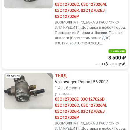
03C127026C
,
03C127026M
,
03C127026R
,
03C127026J
,
03C127026P
ВОЗМОЖНА ПРОДАЖА В РАССРОЧКУ
ИЛИ КРЕДИТ!!! Доставка в любой Город.
Поставки из Японии и Швеции. Гарантия.
Аналоги (Совместимость с ДВС):
03C127026C,03C127026D,0...
В наличии
8 500 ₽
~ 100 $
~ 330 руб.
ТНВД
№ 68170
Volkswagen Passat B6 2007
1.4 л., бензин
универсал
03C127026E
,
03C127026D
,
03C127026C
,
03C127026M
,
03C127026R
,
03C127026J
,
03C127026P
ВОЗМОЖНА ПРОДАЖА В РАССРОЧКУ
ИЛИ КРЕДИТ!!! Доставка в любой Город.