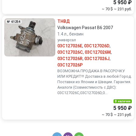
5 950 ₽
~ 70 $
~ 231 руб.
ТНВД
№ 61254
Volkswagen Passat B6 2007
1.4 л., бензин
универсал
03C127026E
,
03C127026D
,
03C127026C
,
03C127026M
,
03C127026R
,
03C127026J
,
03C127026P
ВОЗМОЖНА ПРОДАЖА В РАССРОЧКУ
ИЛИ КРЕДИТ!!! Доставка в любой Город.
Поставки из Японии и Швеции. Гарантия.
Аналоги (Совместимость с ДВС):
03C127026C,03C127026D,0...
В наличии
5 950 ₽
~ 70 $
~ 231 руб.