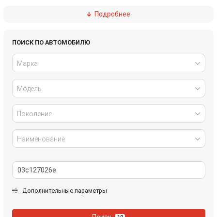
Подробнее
Ford
Great Wall
Honda
Hyundai
ПОИСК ПО АВТОМОБИЛЮ
Марка
Infiniti
IVECO
Модель
Jaguar
Jeep
Kia
Lancia
Поколение
Land Rover
Lexus
Наименование
Mazda
Mercedes-Benz
Mini
Mitsubishi
Дополнительные параметры
Nissan
Opel
Поиск