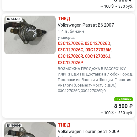
~ 100 $
~ 330 руб.
ТНВД
№ 56658
Volkswagen Passat B6 2007
1.4 л., бензин
универсал
03C127026E
,
03C127026D
,
03C127026C
,
03C127026M
,
03C127026R
,
03C127026J
,
03C127026P
ВОЗМОЖНА ПРОДАЖА В РАССРОЧКУ
ИЛИ КРЕДИТ!!! Доставка в любой Город.
Поставки из Японии и Швеции. Гарантия.
Аналоги (Совместимость с ДВС):
03C127026C,03C127026D,0...
В наличии
8 500 ₽
~ 100 $
~ 330 руб.
ТНВД
№ 56669
Volkswagen Touran рест. 2009