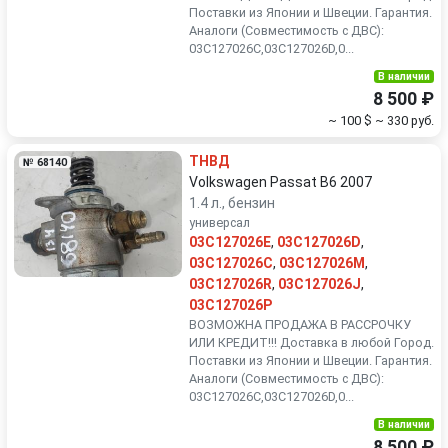
Поставки из Японии и Швеции. Гарантия.
Аналоги (Совместимость с ДВС):
03C127026C,03C127026D,0...
В наличии
8 500 ₽
~ 100 $
~ 330 руб.
ТНВД
№ 68140
Volkswagen Passat B6 2007
1.4 л., бензин
универсал
03C127026E
,
03C127026D
,
03C127026C
,
03C127026M
,
03C127026R
,
03C127026J
,
03C127026P
ВОЗМОЖНА ПРОДАЖА В РАССРОЧКУ
ИЛИ КРЕДИТ!!! Доставка в любой Город.
Поставки из Японии и Швеции. Гарантия.
Аналоги (Совместимость с ДВС):
03C127026C,03C127026D,0...
В наличии
8 500 ₽