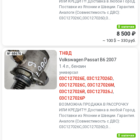
ИЛИ КРЕДИТ!!! Доставка в любой Город.
Поставки из Японии и Швеции. Гарантия.
Аналоги (Совместимость с ДВС):
03C127026C,03C127026D,0...
В наличии
8 500 ₽
~ 100 $
~ 330 руб.
ТНВД
№ 68676
Volkswagen Passat B6 2007
1.4 л., бензин
универсал
03C127026E
,
03C127026D
,
03C127026C
,
03C127026M
,
03C127026R
,
03C127026J
,
03C127026P
ВОЗМОЖНА ПРОДАЖА В РАССРОЧКУ
ИЛИ КРЕДИТ!!! Доставка в любой Город.
Поставки из Японии и Швеции. Гарантия.
Аналоги (Совместимость с ДВС):
03C127026C,03C127026D,0...
В наличии