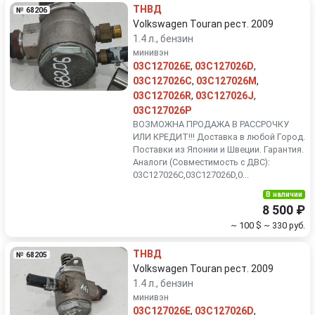
ТНВД
№ 68206
Volkswagen Touran рест. 2009
1.4 л., бензин
минивэн
03C127026E
,
03C127026D
,
03C127026C
,
03C127026M
,
03C127026R
,
03C127026J
,
03C127026P
ВОЗМОЖНА ПРОДАЖА В РАССРОЧКУ
ИЛИ КРЕДИТ!!! Доставка в любой Город.
Поставки из Японии и Швеции. Гарантия.
Аналоги (Совместимость с ДВС):
03C127026C,03C127026D,0...
В наличии
8 500 ₽
~ 100 $
~ 330 руб.
ТНВД
№ 68205
Volkswagen Touran рест. 2009
1.4 л., бензин
минивэн
03C127026E
,
03C127026D
,