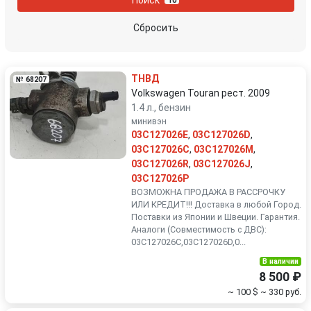
10
Peugeot
Porsche
Сбросить
Renault
Rover
ТНВД
№ 68207
SEAT
Skoda
Volkswagen Touran рест. 2009
1.4 л., бензин
минивэн
Smart
SsangYong
03C127026E
,
03C127026D
,
03C127026C
,
03C127026M
,
Subaru
Suzuki
03C127026R
,
03C127026J
,
03C127026P
Toyota
Volkswagen
ВОЗМОЖНА ПРОДАЖА В РАССРОЧКУ
ИЛИ КРЕДИТ!!! Доставка в любой Город.
Поставки из Японии и Швеции. Гарантия.
Volvo
Аналоги (Совместимость с ДВС):
03C127026C,03C127026D,0...
В наличии
8 500 ₽
~ 100 $
~ 330 руб.