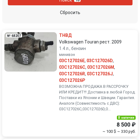
10
Peugeot
Porsche
Сбросить
Renault
Rover
ТНВД
№ 68207
SEAT
Skoda
Volkswagen Touran рест. 2009
1.4 л., бензин
минивэн
Smart
SsangYong
03C127026E
,
03C127026D
,
03C127026C
,
03C127026M
,
Subaru
Suzuki
03C127026R
,
03C127026J
,
03C127026P
Toyota
Volkswagen
ВОЗМОЖНА ПРОДАЖА В РАССРОЧКУ
ИЛИ КРЕДИТ!!! Доставка в любой Город.
Поставки из Японии и Швеции. Гарантия.
Volvo
Аналоги (Совместимость с ДВС):
03C127026C,03C127026D,0...
В наличии
8 500 ₽
~ 100 $
~ 330 руб.