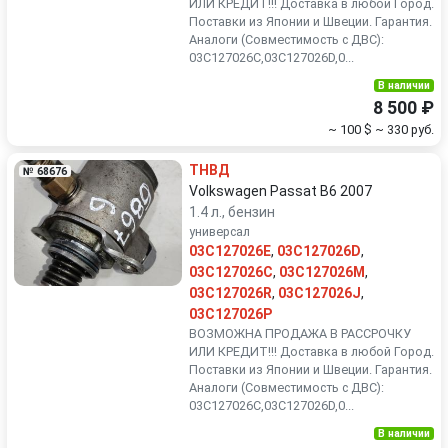
ИЛИ КРЕДИТ!!! Доставка в любой Город.
Поставки из Японии и Швеции. Гарантия.
Аналоги (Совместимость с ДВС):
03C127026C,03C127026D,0...
В наличии
8 500 ₽
~ 100 $
~ 330 руб.
ТНВД
№ 68676
Volkswagen Passat B6 2007
1.4 л., бензин
универсал
03C127026E
,
03C127026D
,
03C127026C
,
03C127026M
,
03C127026R
,
03C127026J
,
03C127026P
ВОЗМОЖНА ПРОДАЖА В РАССРОЧКУ
ИЛИ КРЕДИТ!!! Доставка в любой Город.
Поставки из Японии и Швеции. Гарантия.
Аналоги (Совместимость с ДВС):
03C127026C,03C127026D,0...
В наличии