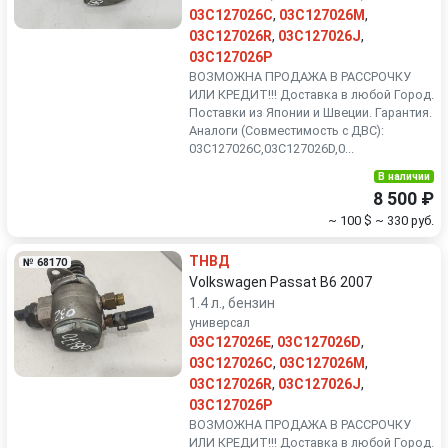
03C127026C
,
03C127026M
,
03C127026R
,
03C127026J
,
03C127026P
ВОЗМОЖНА ПРОДАЖА В РАССРОЧКУ
ИЛИ КРЕДИТ!!! Доставка в любой Город.
Поставки из Японии и Швеции. Гарантия.
Аналоги (Совместимость с ДВС):
03C127026C,03C127026D,0...
В наличии
8 500 ₽
~ 100 $
~ 330 руб.
ТНВД
№ 68170
Volkswagen Passat B6 2007
1.4 л., бензин
универсал
03C127026E
,
03C127026D
,
03C127026C
,
03C127026M
,
03C127026R
,
03C127026J
,
03C127026P
ВОЗМОЖНА ПРОДАЖА В РАССРОЧКУ
ИЛИ КРЕДИТ!!! Доставка в любой Город.