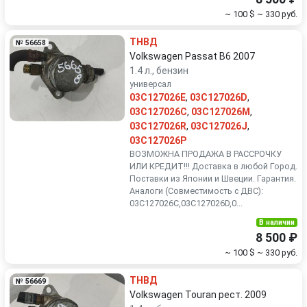
~ 100 $
~ 330 руб.
ТНВД
№ 56658
Volkswagen Passat B6 2007
1.4 л., бензин
универсал
03C127026E
,
03C127026D
,
03C127026C
,
03C127026M
,
03C127026R
,
03C127026J
,
03C127026P
ВОЗМОЖНА ПРОДАЖА В РАССРОЧКУ
ИЛИ КРЕДИТ!!! Доставка в любой Город.
Поставки из Японии и Швеции. Гарантия.
Аналоги (Совместимость с ДВС):
03C127026C,03C127026D,0...
В наличии
8 500 ₽
~ 100 $
~ 330 руб.
ТНВД
№ 56669
Volkswagen Touran рест. 2009