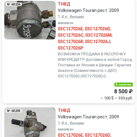
ТНВД
№ 68206
Volkswagen Touran рест. 2009
1.4 л., бензин
минивэн
03C127026E
,
03C127026D
,
03C127026C
,
03C127026M
,
03C127026R
,
03C127026J
,
03C127026P
ВОЗМОЖНА ПРОДАЖА В РАССРОЧКУ
ИЛИ КРЕДИТ!!! Доставка в любой Город.
Поставки из Японии и Швеции. Гарантия.
Аналоги (Совместимость с ДВС):
03C127026C,03C127026D,0...
В наличии
8 500 ₽
~ 100 $
~ 330 руб.
ТНВД
№ 68205
Volkswagen Touran рест. 2009
1.4 л., бензин
минивэн
03C127026E
,
03C127026D
,