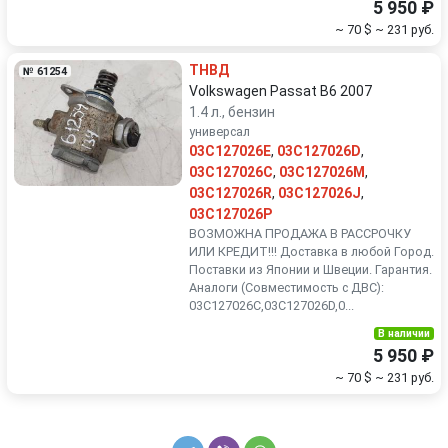
5 950 ₽
~ 70 $
~ 231 руб.
ТНВД
№ 61254
Volkswagen Passat B6 2007
1.4 л., бензин
универсал
03C127026E
,
03C127026D
,
03C127026C
,
03C127026M
,
03C127026R
,
03C127026J
,
03C127026P
ВОЗМОЖНА ПРОДАЖА В РАССРОЧКУ
ИЛИ КРЕДИТ!!! Доставка в любой Город.
Поставки из Японии и Швеции. Гарантия.
Аналоги (Совместимость с ДВС):
03C127026C,03C127026D,0...
В наличии
5 950 ₽
~ 70 $
~ 231 руб.