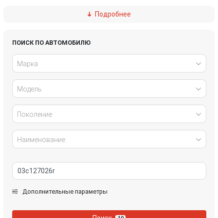
Подробнее
Ford
Great Wall
Honda
Hyundai
ПОИСК ПО АВТОМОБИЛЮ
Марка
Infiniti
IVECO
Модель
Jaguar
Jeep
Kia
Lancia
Поколение
Land Rover
Lexus
Наименование
Mazda
Mercedes-Benz
Mini
Mitsubishi
Дополнительные параметры
Nissan
Opel
Поиск