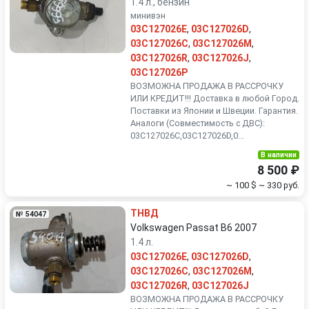
1.4 л., бензин
минивэн
03C127026E
,
03C127026D
,
03C127026C
,
03C127026M
,
03C127026R
,
03C127026J
,
03C127026P
ВОЗМОЖНА ПРОДАЖА В РАССРОЧКУ
ИЛИ КРЕДИТ!!! Доставка в любой Город.
Поставки из Японии и Швеции. Гарантия.
Аналоги (Совместимость с ДВС):
03C127026C,03C127026D,0...
В наличии
8 500 ₽
~ 100 $
~ 330 руб.
ТНВД
№ 54047
Volkswagen Passat B6 2007
1.4 л.
03C127026E
,
03C127026D
,
03C127026C
,
03C127026M
,
03C127026R
,
03C127026J
ВОЗМОЖНА ПРОДАЖА В РАССРОЧКУ