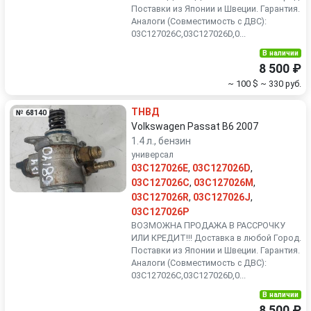
Поставки из Японии и Швеции. Гарантия.
Аналоги (Совместимость с ДВС):
03C127026C,03C127026D,0...
В наличии
8 500 ₽
~ 100 $
~ 330 руб.
ТНВД
№ 68140
Volkswagen Passat B6 2007
1.4 л., бензин
универсал
03C127026E
,
03C127026D
,
03C127026C
,
03C127026M
,
03C127026R
,
03C127026J
,
03C127026P
ВОЗМОЖНА ПРОДАЖА В РАССРОЧКУ
ИЛИ КРЕДИТ!!! Доставка в любой Город.
Поставки из Японии и Швеции. Гарантия.
Аналоги (Совместимость с ДВС):
03C127026C,03C127026D,0...
В наличии
8 500 ₽