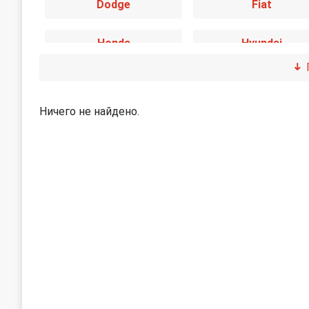
Dodge
Fiat
Honda
Hyundai
Jaguar
Jeep
Ничего не найдено.
Land Rover
Lexus
Mini
Mitsubishi
Peugeot
Porsche
SEAT
Skoda
Subaru
Suzuki