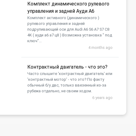
Комплект динамического рулевого
управления и задней Ауди А6
Комплект активного (динамического )
рулевого управления и задней
подруливающей оси для Audi A6 S6 A7 S7 C8
4K ( ауди а6 а7 ц8 ) Возможна установка " под
ключ"...
4 months ago
Контрактный двигатель - что это?
Часто слышите 'контрактный двигатель' или
'контрактный мотор' - что это? По факту
обычный б/у двс, только ввезенный из-за
рубежа отдельно, не своим ходом.
6 years ago