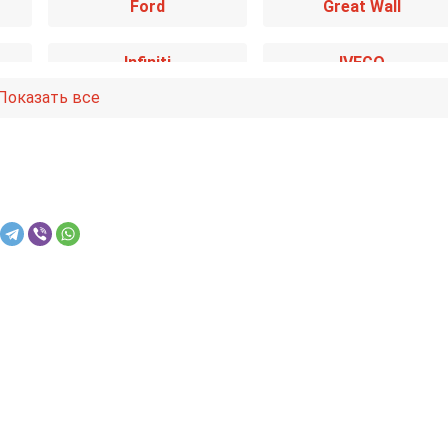
Ford
Great Wall
Infiniti
IVECO
Показать все
Kia
Lancia
Mazda
Mercedes-Benz
Nissan
Opel
Renault
Rover
Smart
SsangYong
Toyota
Volkswagen