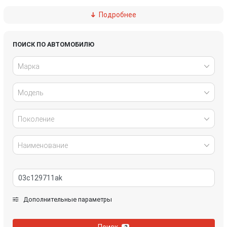
Подробнее
Ford
Great Wall
Honda
Hyundai
ПОИСК ПО АВТОМОБИЛЮ
Марка
Infiniti
IVECO
Модель
Jaguar
Jeep
Kia
Lancia
Поколение
Land Rover
Lexus
Наименование
Mazda
Mercedes-Benz
Mini
Mitsubishi
Дополнительные параметры
Nissan
Opel
Поиск