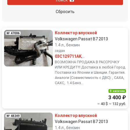
2
Peugeot
Porsche
Сбросить
Renault
Rover
Коллектор впускной
№ 47006
SEAT
Skoda
Volkswagen Passat B7 2013
1.4 л., бензин
седан
Smart
SsangYong
03C129711AK
,
.
ВОЗМОЖНА ПРОДАЖА В РАССРОЧКУ
Subaru
Suzuki
ИЛИ КРЕДИТ!!! Доставка в любой Город.
Поставки из Японии и Швеции. Гарантия.
Аналоги (Совместимость с ДВС): , CAXA,
Toyota
Volkswagen
CAXC,. 1.4 Бенз...
В наличии
Volvo
3 400 ₽
~ 40 $
~ 132 руб.
Коллектор впускной
№ 48249
Volkswagen Passat B7 2013
1.4 л., бензин