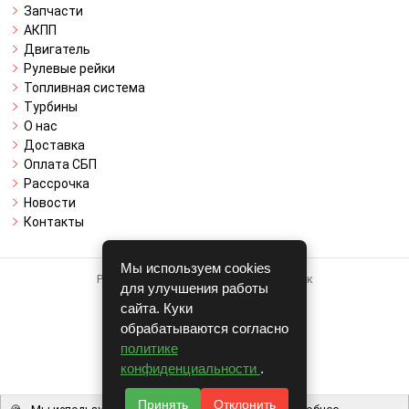
Запчасти
АКПП
Двигатель
Рулевые рейки
Топливная система
Турбины
О нас
Доставка
Оплата СБП
Рассрочка
Новости
Контакты
Мы используем cookies
Работает на системе для авторазборок
для улучшения работы
CARRO.
БИЗНЕС
сайта. Куки
обрабатываются согласно
Полная версия
политике
© COPYRIGHT 2026 г.
конфиденциальности
.
v1.1.24
Принять
Отклонить