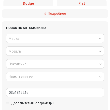
Dodge
Fiat
Подробнее
Ford
Great Wall
Honda
Hyundai
ПОИСК ПО АВТОМОБИЛЮ
Марка
Infiniti
IVECO
Модель
Jaguar
Jeep
Kia
Lancia
Поколение
Land Rover
Lexus
Наименование
Mazda
Mercedes-Benz
Mini
Mitsubishi
Дополнительные параметры