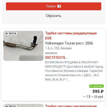
Nissan
Opel
Поиск
2
Peugeot
Porsche
Сбросить
Renault
Rover
Трубка системы рециркуляции
№ 58134
SEAT
Skoda
EGR
Volkswagen Touran рест. 2006
1.6 л., FSI, бензин
Smart
SsangYong
минивэн
03C131521S
,
.
Subaru
Suzuki
ВОЗМОЖНА ПРОДАЖА В РАССРОЧКУ
ИЛИ КРЕДИТ!!! Доставка в любой Город.
Поставки из Японии и Швеции. Гарантия.
Toyota
Volkswagen
Аналоги (Совместимость с ДВС): , BLF,
BAG, BLN, BLP. 1...
Volvo
В наличии
595 ₽
~ 7 $
~ 23 руб.
Трубка системы рециркуляции
№ 58131