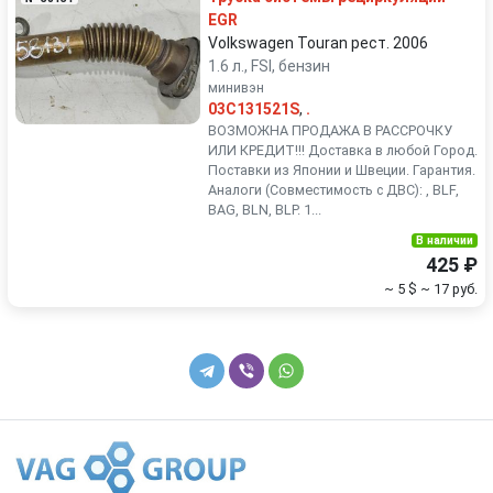
EGR
Volkswagen Touran рест. 2006
1.6 л., FSI, бензин
минивэн
03C131521S
,
.
ВОЗМОЖНА ПРОДАЖА В РАССРОЧКУ
ИЛИ КРЕДИТ!!! Доставка в любой Город.
Поставки из Японии и Швеции. Гарантия.
Аналоги (Совместимость с ДВС): , BLF,
BAG, BLN, BLP. 1...
В наличии
425 ₽
~ 5 $
~ 17 руб.