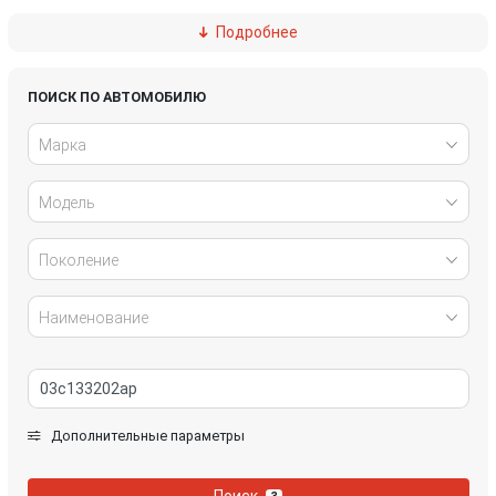
Подробнее
Ford
Great Wall
Honda
Hyundai
ПОИСК ПО АВТОМОБИЛЮ
Марка
Infiniti
IVECO
Модель
Jaguar
Jeep
Kia
Lancia
Поколение
Land Rover
Lexus
Наименование
Mazda
Mercedes-Benz
Mini
Mitsubishi
Дополнительные параметры
Nissan
Opel
Поиск