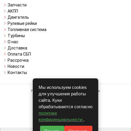
Запчасти
АКПП
Двигатель
Рулевые рейки
Топливная система
Турбины
О нас
Доставка
Оплата СБП
Рассрочка
Новости
Контакты
Мы используем cookies
Работает на системе для авторазборок
для улучшения работы
CARRO.
БИЗНЕС
сайта. Куки
обрабатываются согласно
Полная версия
политике
© COPYRIGHT 2026 г.
конфиденциальности
.
v1.1.24