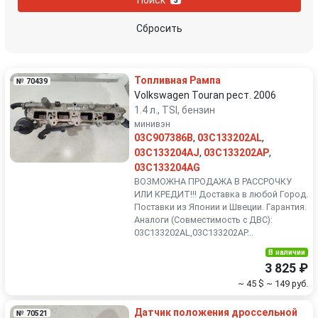
3
Peugeot
Porsche
Сбросить
Renault
Rover
Топливная Рампа
№ 70439
SEAT
Skoda
Volkswagen Touran рест. 2006
1.4 л., TSI, бензин
минивэн
Smart
SsangYong
03C907386B
,
03C133202AL
,
03C133204AJ
,
03C133202AP
,
Subaru
Suzuki
03C133204AG
ВОЗМОЖНА ПРОДАЖА В РАССРОЧКУ
ИЛИ КРЕДИТ!!! Доставка в любой Город.
Toyota
Volkswagen
Поставки из Японии и Швеции. Гарантия.
Аналоги (Совместимость с ДВС):
Volvo
03C133202AL,03C133202AP...
В наличии
3 825 ₽
~ 45 $
~ 149 руб.
Датчик положения дроссельной
№ 70521