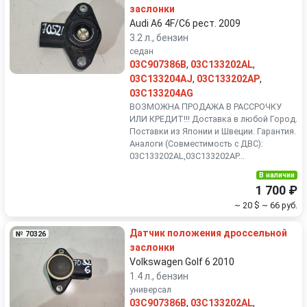
заслонки
Audi A6 4F/C6 рест. 2009
3.2 л., бензин
седан
03C907386B
,
03C133202AL
,
03C133204AJ
,
03C133202AP
,
03C133204AG
ВОЗМОЖНА ПРОДАЖА В РАССРОЧКУ
ИЛИ КРЕДИТ!!! Доставка в любой Город.
Поставки из Японии и Швеции. Гарантия.
Аналоги (Совместимость с ДВС):
03C133202AL,03C133202AP...
В наличии
1 700 ₽
~ 20 $
~ 66 руб.
Датчик положения дроссельной
№ 70326
заслонки
Volkswagen Golf 6 2010
1.4 л., бензин
универсал
03C907386B
,
03C133202AL
,