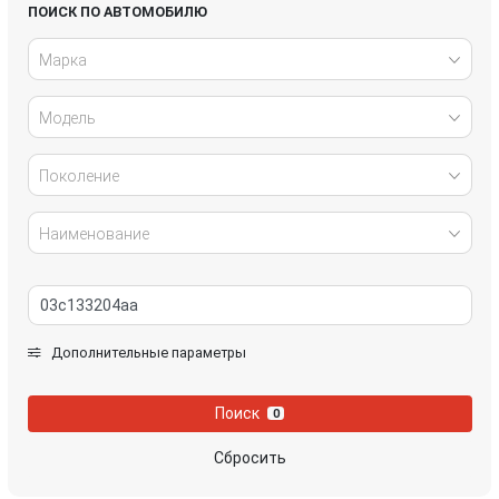
Honda
Hyundai
ПОИСК ПО АВТОМОБИЛЮ
Марка
Infiniti
IVECO
Модель
Jaguar
Jeep
Kia
Lancia
Поколение
Land Rover
Lexus
Наименование
Mazda
Mercedes-Benz
Mini
Mitsubishi
Дополнительные параметры
Nissan
Opel
Поиск
0
Peugeot
Porsche
Сбросить