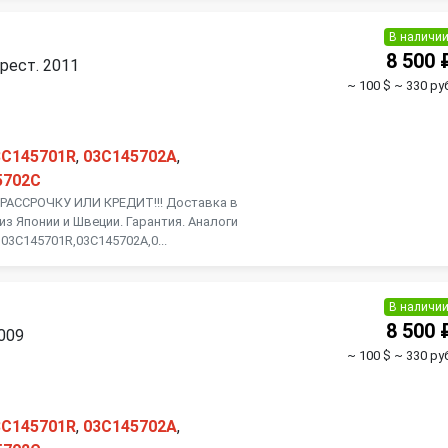
В наличи
8 500 
 рест. 2011
~ 100 $
~ 330 руб
3C145701R
,
03C145702A
,
5702C
АССРОЧКУ ИЛИ КРЕДИТ!!! Доставка в
из Японии и Швеции. Гарантия. Аналоги
03C145701R,03C145702A,0...
В наличи
8 500 
2009
~ 100 $
~ 330 руб
3C145701R
,
03C145702A
,