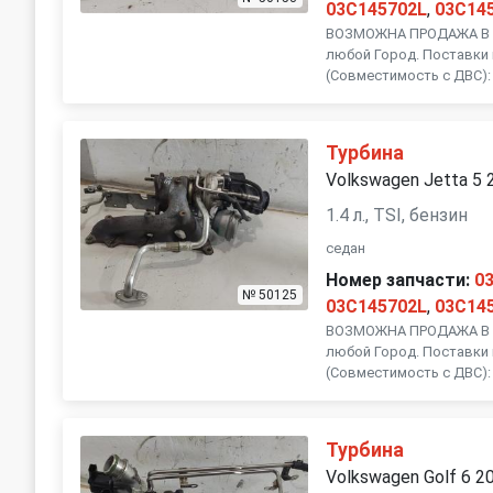
03C145702L
,
03C14
ВОЗМОЖНА ПРОДАЖА В Р
любой Город. Поставки 
(Совместимость с ДВС): 
Турбина
Volkswagen Jetta 5 
1.4 л., TSI, бензин
седан
Номер запчасти:
0
№ 50125
03C145702L
,
03C14
ВОЗМОЖНА ПРОДАЖА В Р
любой Город. Поставки 
(Совместимость с ДВС): 
Турбина
Volkswagen Golf 6 2