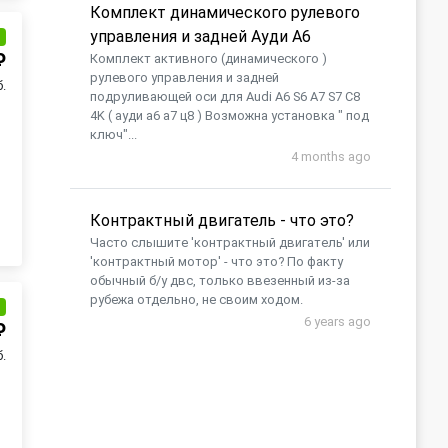
Комплект динамического рулевого
управления и задней Ауди А6
и
₽
Комплект активного (динамического )
рулевого управления и задней
.
подруливающей оси для Audi A6 S6 A7 S7 C8
4K ( ауди а6 а7 ц8 ) Возможна установка " под
ключ"...
4 months ago
Контрактный двигатель - что это?
Часто слышите 'контрактный двигатель' или
'контрактный мотор' - что это? По факту
обычный б/у двс, только ввезенный из-за
рубежа отдельно, не своим ходом.
и
6 years ago
₽
.