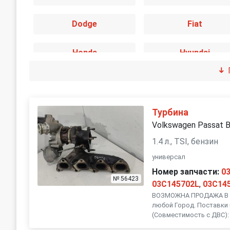
Dodge
Fiat
Honda
Hyundai
Jaguar
Jeep
Land Rover
Lexus
Турбина
Volkswagen Passat 
Mini
Mitsubishi
1.4 л., TSI, бензин
универсал
Peugeot
Porsche
Номер запчасти:
0
№ 56423
03C145702L
,
03C14
SEAT
ВОЗМОЖНА ПРОДАЖА В Р
Skoda
любой Город. Поставки 
(Совместимость с ДВС): 
Subaru
Suzuki