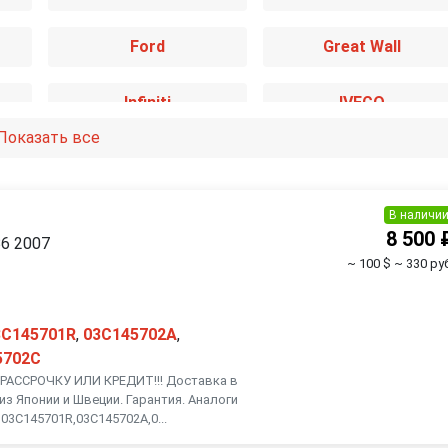
Ford
Great Wall
Infiniti
IVECO
Показать все
Kia
Lancia
Mazda
Mercedes-Benz
В наличи
8 500 
B6 2007
~ 100 $
~ 330 руб
Nissan
Opel
Renault
Rover
3C145701R
,
03C145702A
,
5702C
АССРОЧКУ ИЛИ КРЕДИТ!!! Доставка в
Smart
SsangYong
из Японии и Швеции. Гарантия. Аналоги
03C145701R,03C145702A,0...
Toyota
Volkswagen