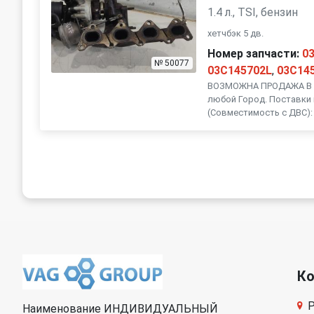
1.4 л., TSI, бензин
хетчбэк 5 дв.
Номер запчасти:
0
№ 50077
03C145702L
,
03C14
ВОЗМОЖНА ПРОДАЖА В Р
любой Город. Поставки 
(Совместимость с ДВС): 
К
Р
Наименование ИНДИВИДУАЛЬНЫЙ