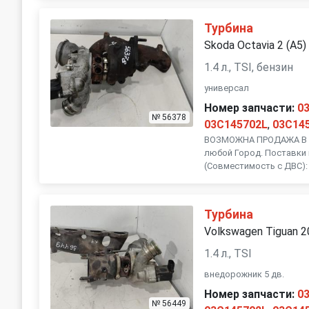
Турбина
Volvo
Skoda Octavia 2 (A5)
1.4 л., TSI, бензин
универсал
Номер запчасти:
0
№ 56378
03C145702L
,
03C14
ВОЗМОЖНА ПРОДАЖА В Р
любой Город. Поставки 
(Совместимость с ДВС): 
Турбина
Volkswagen Tiguan 
1.4 л., TSI
внедорожник 5 дв.
Номер запчасти:
0
№ 56449