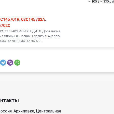
~ 100 $
~ 330 руб
3C145701R
,
03C145702A
,
5702C
АССРОЧКУ ИЛИ КРЕДИТ!!! Доставка в
из Японии и Швеции. Гарантия. Аналоги
03C145701R,03C145702A,0...
онтакты
оссия, Архиповка, Центральная