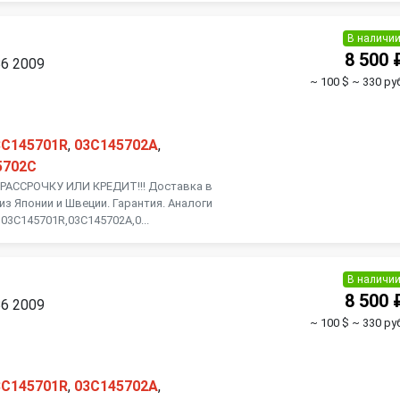
В наличи
8 500 
B6 2009
~ 100 $
~ 330 руб
3C145701R
,
03C145702A
,
5702C
АССРОЧКУ ИЛИ КРЕДИТ!!! Доставка в
из Японии и Швеции. Гарантия. Аналоги
03C145701R,03C145702A,0...
В наличи
8 500 
B6 2009
~ 100 $
~ 330 руб
3C145701R
,
03C145702A
,