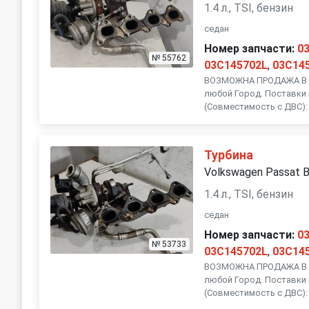
1.4 л., TSI, бензин
седан
Номер запчасти:
0
№ 55762
03C145702L
,
03C14
ВОЗМОЖНА ПРОДАЖА В Р
любой Город. Поставки 
(Совместимость с ДВС): 
Турбина
Volkswagen Passat 
1.4 л., TSI, бензин
седан
Номер запчасти:
0
№ 53733
03C145702L
,
03C14
ВОЗМОЖНА ПРОДАЖА В Р
любой Город. Поставки 
(Совместимость с ДВС): 