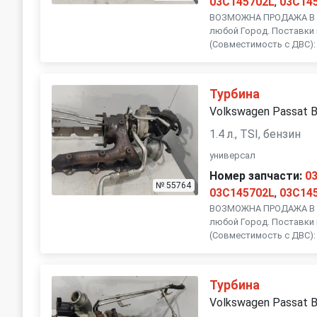
03C145702L
,
03C14
ВОЗМОЖНА ПРОДАЖА В Р
любой Город. Поставки 
(Совместимость с ДВС): 
Турбина
Volkswagen Passat 
1.4 л., TSI, бензин
универсал
Номер запчасти:
0
№ 55764
03C145702L
,
03C14
ВОЗМОЖНА ПРОДАЖА В Р
любой Город. Поставки 
(Совместимость с ДВС): 
Турбина
Volkswagen Passat 