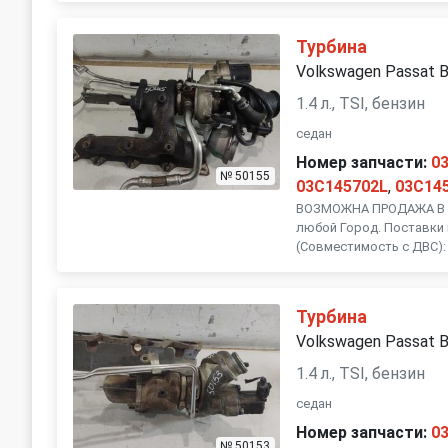
Турбина
Volkswagen Passat 
1.4 л., TSI, бензин
седан
Номер запчасти:
0
№ 50155
03C145702L
,
03C14
ВОЗМОЖНА ПРОДАЖА В Р
любой Город. Поставки 
(Совместимость с ДВС): 
Турбина
Volkswagen Passat 
1.4 л., TSI, бензин
седан
Номер запчасти:
0
№ 50153