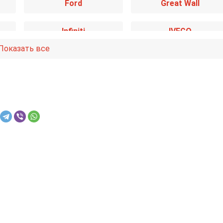
Ford
Great Wall
Infiniti
IVECO
Показать все
Kia
Lancia
Mazda
Mercedes-Benz
Nissan
Opel
Renault
Rover
Smart
SsangYong
Toyota
Volkswagen