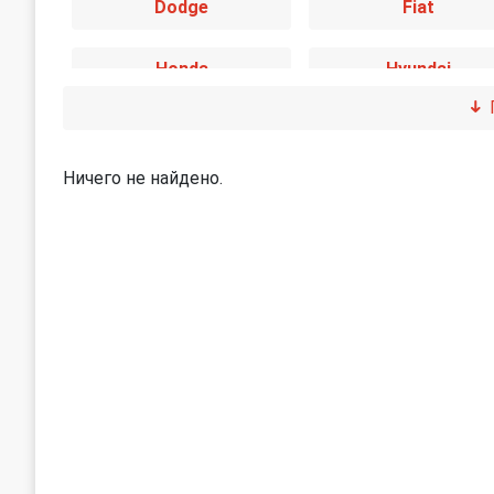
Dodge
Fiat
Honda
Hyundai
Jaguar
Jeep
Ничего не найдено.
Land Rover
Lexus
Mini
Mitsubishi
Peugeot
Porsche
SEAT
Skoda
Subaru
Suzuki