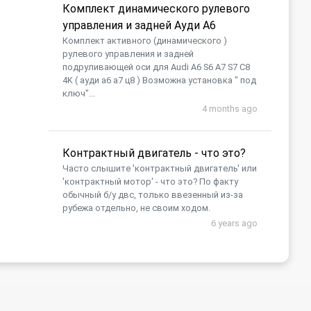
Комплект динамического рулевого
управления и задней Ауди А6
Комплект активного (динамического )
рулевого управления и задней
подруливающей оси для Audi A6 S6 A7 S7 C8
4K ( ауди а6 а7 ц8 ) Возможна установка " под
ключ"...
4 months ago
Контрактный двигатель - что это?
Часто слышите 'контрактный двигатель' или
'контрактный мотор' - что это? По факту
обычный б/у двс, только ввезенный из-за
рубежа отдельно, не своим ходом.
6 years ago