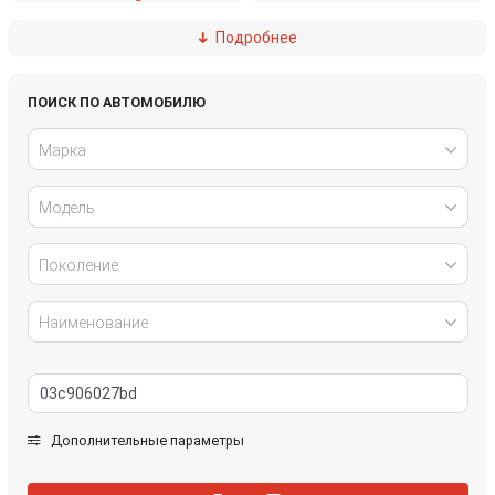
Подробнее
Ford
Great Wall
Honda
Hyundai
ПОИСК ПО АВТОМОБИЛЮ
Марка
Infiniti
IVECO
Модель
Jaguar
Jeep
Kia
Lancia
Поколение
Land Rover
Lexus
Наименование
Mazda
Mercedes-Benz
Mini
Mitsubishi
Дополнительные параметры
Nissan
Opel