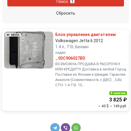
Поиск
1
Peugeot
Porsche
Сбросить
Renault
Rover
Блок управления двигателем
№ 68555
SEAT
Skoda
Volkswagen Jetta 6 2012
1.4 л., TSI, бензин
седан
Smart
SsangYong
.
,
03C906027BD
ВОЗМОЖНА ПРОДАЖА В РАССРОЧКУ
Subaru
Suzuki
ИЛИ КРЕДИТ!!! Доставка в любой Город.
Поставки из Японии и Швеции. Гарантия.
Аналоги (Совместимость с ДВС): , CAV,
Toyota
Volkswagen
CTH. 1.4 TSI. 15...
В наличии
Volvo
3 825 ₽
~ 45 $
~ 149 руб.