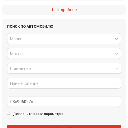
Подробнее
Ford
Great Wall
Honda
Hyundai
ПОИСК ПО АВТОМОБИЛЮ
Марка
Infiniti
IVECO
Модель
Jaguar
Jeep
Kia
Lancia
Поколение
Land Rover
Lexus
Наименование
Mazda
Mercedes-Benz
Mini
Mitsubishi
Дополнительные параметры
Nissan
Opel