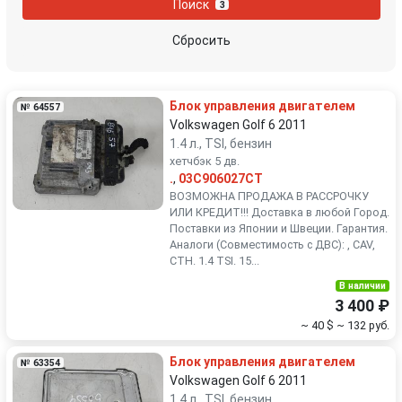
Поиск
3
Peugeot
Porsche
Сбросить
Renault
Rover
Блок управления двигателем
№ 64557
SEAT
Skoda
Volkswagen Golf 6 2011
1.4 л., TSI, бензин
хетчбэк 5 дв.
Smart
SsangYong
.
,
03C906027CT
ВОЗМОЖНА ПРОДАЖА В РАССРОЧКУ
Subaru
Suzuki
ИЛИ КРЕДИТ!!! Доставка в любой Город.
Поставки из Японии и Швеции. Гарантия.
Аналоги (Совместимость с ДВС): , CAV,
Toyota
Volkswagen
CTH. 1.4 TSI. 15...
В наличии
Volvo
3 400 ₽
~ 40 $
~ 132 руб.
Блок управления двигателем
№ 63354
Volkswagen Golf 6 2011
1.4 л., TSI, бензин