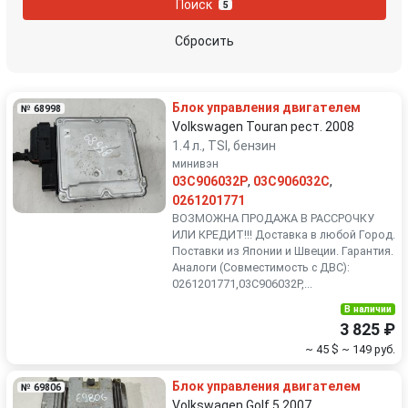
Поиск
5
Peugeot
Porsche
Сбросить
Renault
Rover
Блок управления двигателем
№ 68998
SEAT
Skoda
Volkswagen Touran рест. 2008
1.4 л., TSI, бензин
минивэн
Smart
SsangYong
03C906032P
,
03C906032C
,
0261201771
Subaru
Suzuki
ВОЗМОЖНА ПРОДАЖА В РАССРОЧКУ
ИЛИ КРЕДИТ!!! Доставка в любой Город.
Поставки из Японии и Швеции. Гарантия.
Toyota
Volkswagen
Аналоги (Совместимость с ДВС):
0261201771,03C906032P,...
Volvo
В наличии
3 825 ₽
~ 45 $
~ 149 руб.
Блок управления двигателем
№ 69806
Volkswagen Golf 5 2007