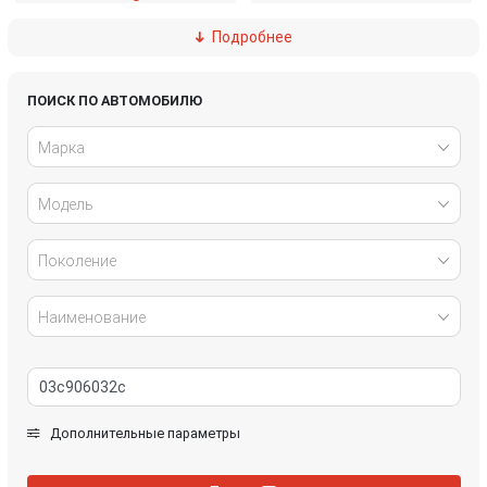
Подробнее
Ford
Great Wall
Honda
Hyundai
ПОИСК ПО АВТОМОБИЛЮ
Марка
Infiniti
IVECO
Модель
Jaguar
Jeep
Kia
Lancia
Поколение
Land Rover
Lexus
Наименование
Mazda
Mercedes-Benz
Mini
Mitsubishi
Дополнительные параметры
Nissan
Opel