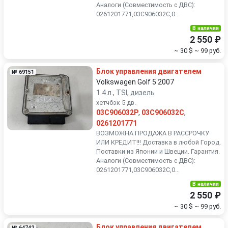
Аналоги (Совместимость с ДВС):
0261201771,03C906032C,0...
В наличии
2 550 ₽
~ 30 $
~ 99 руб.
Блок управления двигателем
№ 69151
Volkswagen Golf 5 2007
1.4 л., TSI, дизель
хетчбэк 5 дв.
03C906032P
,
03C906032C
,
0261201771
ВОЗМОЖНА ПРОДАЖА В РАССРОЧКУ
ИЛИ КРЕДИТ!!! Доставка в любой Город.
Поставки из Японии и Швеции. Гарантия.
Аналоги (Совместимость с ДВС):
0261201771,03C906032C,0...
В наличии
2 550 ₽
~ 30 $
~ 99 руб.
Блок управления двигателем
№ 64742