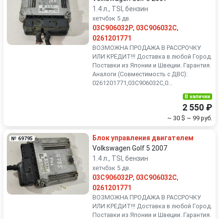
1.4 л., TSI, бензин
хетчбэк 5 дв.
03C906032P
,
03C906032C
,
0261201771
ВОЗМОЖНА ПРОДАЖА В РАССРОЧКУ
ИЛИ КРЕДИТ!!! Доставка в любой Город.
Поставки из Японии и Швеции. Гарантия.
Аналоги (Совместимость с ДВС):
0261201771,03C906032C,0...
В наличии
2 550 ₽
~ 30 $
~ 99 руб.
Блок управления двигателем
№ 69795
Volkswagen Golf 5 2007
1.4 л., TSI, бензин
хетчбэк 5 дв.
03C906032P
,
03C906032C
,
0261201771
ВОЗМОЖНА ПРОДАЖА В РАССРОЧКУ
ИЛИ КРЕДИТ!!! Доставка в любой Город.
Поставки из Японии и Швеции. Гарантия.