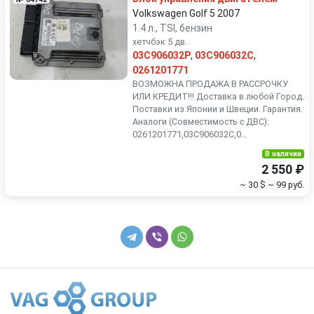
Volkswagen Golf 5 2007
1.4 л., TSI, бензин
хетчбэк 5 дв.
03C906032P
,
03C906032C
,
0261201771
ВОЗМОЖНА ПРОДАЖА В РАССРОЧКУ
ИЛИ КРЕДИТ!!! Доставка в любой Город.
Поставки из Японии и Швеции. Гарантия.
Аналоги (Совместимость с ДВС):
0261201771,03C906032C,0...
В наличии
2 550 ₽
~ 30 $
~ 99 руб.