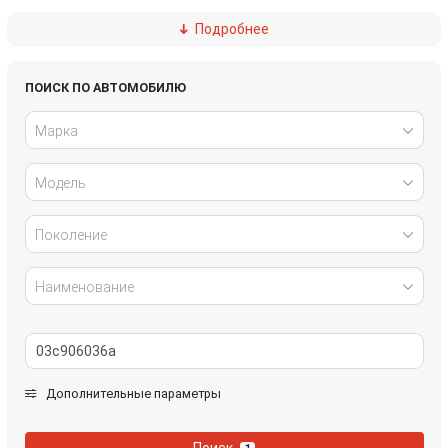
Подробнее
Ford
Great Wall
Honda
Hyundai
ПОИСК ПО АВТОМОБИЛЮ
Марка
Infiniti
IVECO
Модель
Jaguar
Jeep
Kia
Lancia
Поколение
Land Rover
Lexus
Наименование
Mazda
Mercedes-Benz
Mini
Mitsubishi
Дополнительные параметры
Nissan
Opel
Поиск