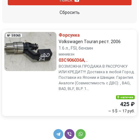
1
Peugeot
Porsche
Сбросить
Renault
Rover
Форсунка
№ 58065
SEAT
Skoda
Volkswagen Touran рест. 2006
1.6 л., FSI, бензин
минивэн
Smart
SsangYong
03C906036A
,
.
ВОЗМОЖНА ПРОДАЖА В РАССРОЧКУ
Subaru
Suzuki
ИЛИ КРЕДИТ!!! Доставка в любой Город.
Поставки из Японии и Швеции. Гарантия.
Аналоги (Совместимость с ДВС): , BAG,
Toyota
Volkswagen
BAD, BLF, BLP. 1...
В наличии
Volvo
425 ₽
~ 5 $
~ 17 руб.