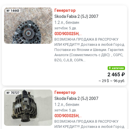
Renault
Rover
Генератор
№ 14443
SEAT
Skoda
Skoda Fabia 2 (5J) 2007
1.2 л., бензин
хетчбэк 5 дв.
Smart
SsangYong
03D903025H
,
.
ВОЗМОЖНА ПРОДАЖА В РАССРОЧКУ
Subaru
Suzuki
ИЛИ КРЕДИТ!!! Доставка в любой Город.
Поставки из Японии и Швеции. Гарантия.
Аналоги (Совместимость с ДВС): , CGPC,
Toyota
Volkswagen
BZG, CJLB, CGPA...
В наличии
Volvo
2 465 ₽
~ 29 $
~ 96 руб.
Генератор
№ 70727
Skoda Fabia 2 (5J) 2007
1.2 л., бензин
хетчбэк 5 дв.
03D903025H
,
.
ВОЗМОЖНА ПРОДАЖА В РАССРОЧКУ
ИЛИ КРЕДИТ!!! Доставка в любой Город.