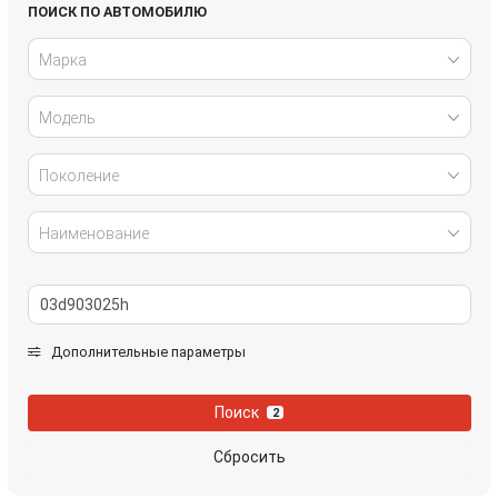
Honda
Hyundai
ПОИСК ПО АВТОМОБИЛЮ
Марка
Infiniti
IVECO
Модель
Jaguar
Jeep
Kia
Lancia
Поколение
Land Rover
Lexus
Наименование
Mazda
Mercedes-Benz
Mini
Mitsubishi
Дополнительные параметры
Nissan
Opel
Поиск
2
Peugeot
Porsche
Сбросить