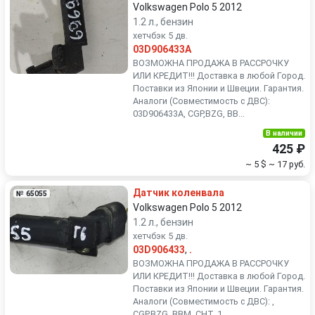
Volkswagen Polo 5 2012
1.2 л., бензин
хетчбэк 5 дв.
03D906433A
ВОЗМОЖНА ПРОДАЖА В РАССРОЧКУ
ИЛИ КРЕДИТ!!! Доставка в любой Город.
Поставки из Японии и Швеции. Гарантия.
Аналоги (Совместимость с ДВС):
03D906433A, CGP,BZG, BB...
В наличии
425 ₽
~ 5 $
~ 17 руб.
Датчик коленвала
№ 65055
Volkswagen Polo 5 2012
1.2 л., бензин
хетчбэк 5 дв.
03D906433
,
.
ВОЗМОЖНА ПРОДАЖА В РАССРОЧКУ
ИЛИ КРЕДИТ!!! Доставка в любой Город.
Поставки из Японии и Швеции. Гарантия.
Аналоги (Совместимость с ДВС): ,
CGP,BZG, BBM, CHT. 1....