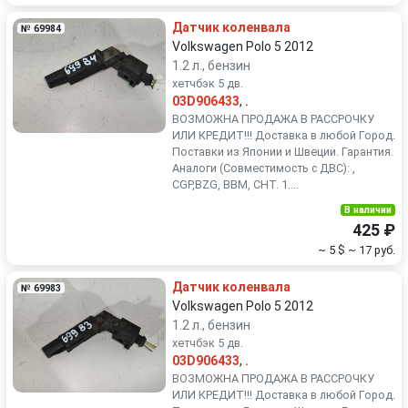
Датчик коленвала
№ 69984
Volkswagen Polo 5 2012
1.2 л., бензин
хетчбэк 5 дв.
03D906433
,
.
ВОЗМОЖНА ПРОДАЖА В РАССРОЧКУ
ИЛИ КРЕДИТ!!! Доставка в любой Город.
Поставки из Японии и Швеции. Гарантия.
Аналоги (Совместимость с ДВС): ,
CGP,BZG, BBM, CHT. 1....
В наличии
425 ₽
~ 5 $
~ 17 руб.
Датчик коленвала
№ 69983
Volkswagen Polo 5 2012
1.2 л., бензин
хетчбэк 5 дв.
03D906433
,
.
ВОЗМОЖНА ПРОДАЖА В РАССРОЧКУ
ИЛИ КРЕДИТ!!! Доставка в любой Город.