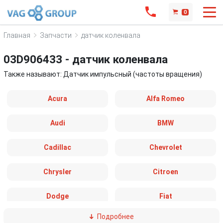
0
Главная
Запчасти
датчик коленвала
03D906433 - датчик коленвала
Также называют: Датчик импульсный (частоты вращения)
Acura
Alfa Romeo
Audi
BMW
Cadillac
Chevrolet
Chrysler
Citroen
Dodge
Fiat
Подробнее
Ford
Great Wall