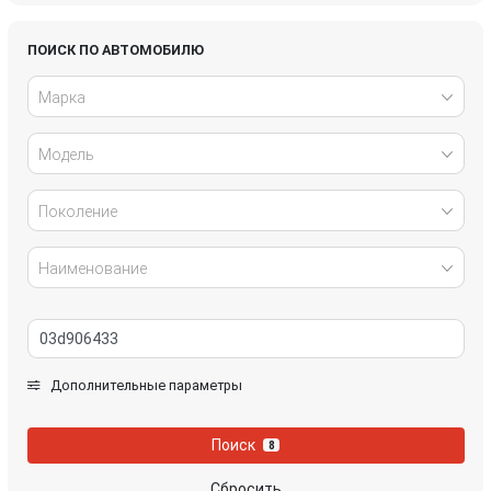
Honda
Hyundai
ПОИСК ПО АВТОМОБИЛЮ
Марка
Infiniti
IVECO
Модель
Jaguar
Jeep
Kia
Lancia
Поколение
Land Rover
Lexus
Наименование
Mazda
Mercedes-Benz
Mini
Mitsubishi
Дополнительные параметры
Nissan
Opel
Поиск
8
Peugeot
Porsche
Сбросить