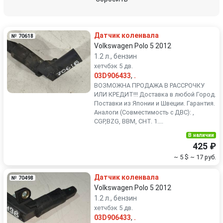
Renault
Rover
Датчик коленвала
№ 70618
SEAT
Skoda
Volkswagen Polo 5 2012
1.2 л., бензин
хетчбэк 5 дв.
Smart
SsangYong
03D906433
,
.
ВОЗМОЖНА ПРОДАЖА В РАССРОЧКУ
Subaru
Suzuki
ИЛИ КРЕДИТ!!! Доставка в любой Город.
Поставки из Японии и Швеции. Гарантия.
Аналоги (Совместимость с ДВС): ,
Toyota
Volkswagen
CGP,BZG, BBM, CHT. 1....
В наличии
Volvo
425 ₽
~ 5 $
~ 17 руб.
Датчик коленвала
№ 70498
Volkswagen Polo 5 2012
1.2 л., бензин
хетчбэк 5 дв.
03D906433
,
.