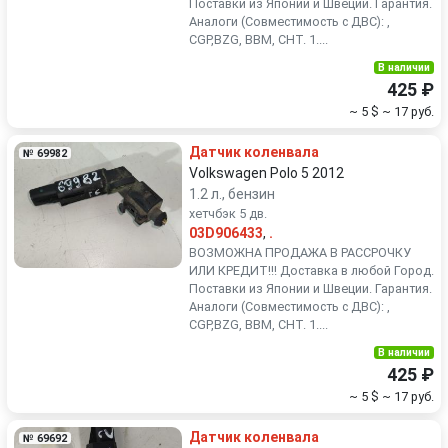
Поставки из Японии и Швеции. Гарантия.
Аналоги (Совместимость с ДВС): ,
CGP,BZG, BBM, CHT. 1....
В наличии
425 ₽
~ 5 $
~ 17 руб.
Датчик коленвала
№ 69982
Volkswagen Polo 5 2012
1.2 л., бензин
хетчбэк 5 дв.
03D906433
,
.
ВОЗМОЖНА ПРОДАЖА В РАССРОЧКУ
ИЛИ КРЕДИТ!!! Доставка в любой Город.
Поставки из Японии и Швеции. Гарантия.
Аналоги (Совместимость с ДВС): ,
CGP,BZG, BBM, CHT. 1....
В наличии
425 ₽
~ 5 $
~ 17 руб.
Датчик коленвала
№ 69692