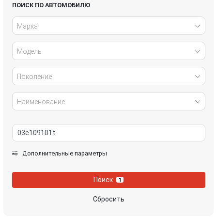
Honda
Hyundai
ПОИСК ПО АВТОМОБИЛЮ
Марка
Infiniti
IVECO
Модель
Jaguar
Jeep
Kia
Lancia
Поколение
Land Rover
Lexus
Наименование
Mazda
Mercedes-Benz
Mini
Mitsubishi
Дополнительные параметры
Nissan
Opel
Поиск
1
Peugeot
Porsche
Сбросить