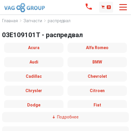
0
Главная
Запчасти
распредвал
03E109101T - распредвал
Acura
Alfa Romeo
Audi
BMW
Cadillac
Chevrolet
Chrysler
Citroen
Dodge
Fiat
Подробнее
Ford
Great Wall