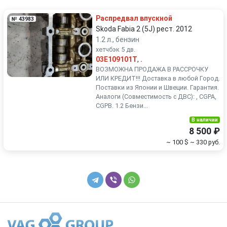
Renault
Rover
Распредвал впускной
№ 43983
SEAT
Skoda
Skoda Fabia 2 (5J) рест. 2012
1.2 л., бензин
хетчбэк 5 дв.
Smart
SsangYong
03E109101T
,
.
ВОЗМОЖНА ПРОДАЖА В РАССРОЧКУ
Subaru
Suzuki
ИЛИ КРЕДИТ!!! Доставка в любой Город.
Поставки из Японии и Швеции. Гарантия.
Аналоги (Совместимость с ДВС): , CGPA,
Toyota
Volkswagen
CGPB. 1.2 Бензи...
В наличии
Volvo
8 500 ₽
~ 100 $
~ 330 руб.