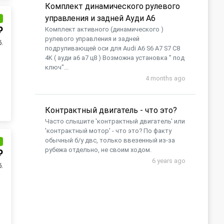
Комплект динамического рулевого
управления и задней Ауди А6
и
₽
Комплект активного (динамического )
рулевого управления и задней
б.
подруливающей оси для Audi A6 S6 A7 S7 C8
4K ( ауди а6 а7 ц8 ) Возможна установка " под
ключ"...
4 months ago
Контрактный двигатель - что это?
Часто слышите 'контрактный двигатель' или
'контрактный мотор' - что это? По факту
обычный б/у двс, только ввезенный из-за
и
рубежа отдельно, не своим ходом.
₽
6 years ago
б.