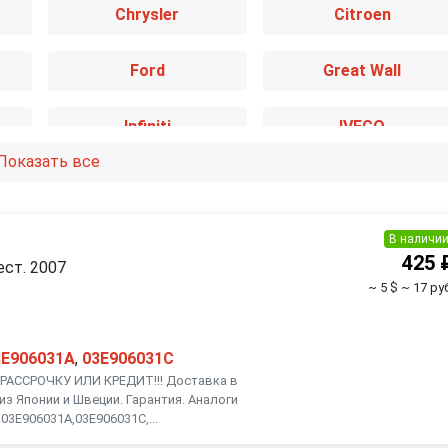
Chrysler
Citroen
Ford
Great Wall
Infiniti
IVECO
Показать все
Kia
Lancia
Mazda
Mercedes-Benz
В наличи
425 
ест. 2007
~ 5 $
~ 17 ру
Nissan
Opel
Renault
Rover
3E906031A
,
03E906031C
АССРОЧКУ ИЛИ КРЕДИТ!!! Доставка в
из Японии и Швеции. Гарантия. Аналоги
Smart
SsangYong
03E906031A,03E906031C,...