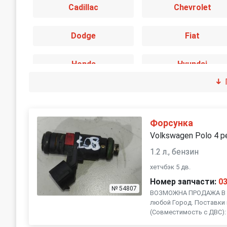
Cadillac
Chevrolet
Dodge
Fiat
Honda
Hyundai
Jaguar
Jeep
Land Rover
Lexus
Форсунка
Volkswagen Polo 4 р
Mini
Mitsubishi
1.2 л., бензин
хетчбэк 5 дв.
Peugeot
Porsche
Номер запчасти:
0
№ 54807
ВОЗМОЖНА ПРОДАЖА В Р
любой Город. Поставки 
SEAT
Skoda
(Совместимость с ДВС): 