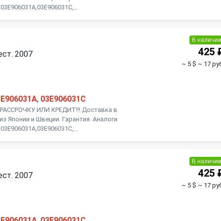
03E906031A,03E906031C,...
В наличи
425 
ест. 2007
~ 5 $
~ 17 ру
3E906031A
,
03E906031C
АССРОЧКУ ИЛИ КРЕДИТ!!! Доставка в
из Японии и Швеции. Гарантия. Аналоги
03E906031A,03E906031C,...
В наличи
425 
ест. 2007
~ 5 $
~ 17 ру
3E906031A
,
03E906031C