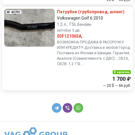
Патрубок (трубопровод, шланг)
№ 43701
Volkswagen Golf 6 2010
1.2 л., TSI, бензин
хетчбэк 5 дв.
03F121065A
,
.
ВОЗМОЖНА ПРОДАЖА В РАССРОЧКУ
ИЛИ КРЕДИТ!!! Доставка в любой Город.
Поставки из Японии и Швеции. Гарантия.
Аналоги (Совместимость с ДВС): , CBZA,
CBZB. 1.2 TSI....
В наличии
1 700 ₽
~ 20 $
~ 66 руб.