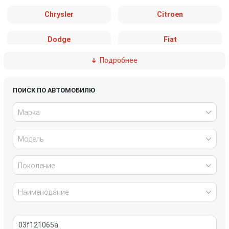
Chrysler
Citroen
Dodge
Fiat
Подробнее
Ford
Great Wall
Honda
Hyundai
ПОИСК ПО АВТОМОБИЛЮ
Марка
Infiniti
IVECO
Модель
Jaguar
Jeep
Kia
Lancia
Поколение
Land Rover
Lexus
Наименование
Mazda
Mercedes-Benz