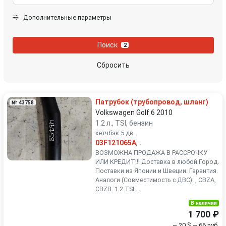
Mini
Mitsubishi
Дополнительные параметры
Nissan
Opel
Поиск
2
Peugeot
Porsche
Сбросить
Renault
Rover
Патрубок (трубопровод, шланг)
№ 43758
SEAT
Skoda
Volkswagen Golf 6 2010
1.2 л., TSI, бензин
хетчбэк 5 дв.
Smart
SsangYong
03F121065A
,
.
ВОЗМОЖНА ПРОДАЖА В РАССРОЧКУ
Subaru
Suzuki
ИЛИ КРЕДИТ!!! Доставка в любой Город.
Поставки из Японии и Швеции. Гарантия.
Аналоги (Совместимость с ДВС): , CBZA,
Toyota
Volkswagen
CBZB. 1.2 TSI....
В наличии
Volvo
1 700 ₽
~ 20 $
~ 66 руб.