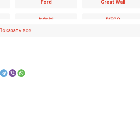
Ford
Great Wall
Infiniti
IVECO
Показать все
Kia
Lancia
Mazda
Mercedes-Benz
Nissan
Opel
Renault
Rover
Smart
SsangYong
Toyota
Volkswagen