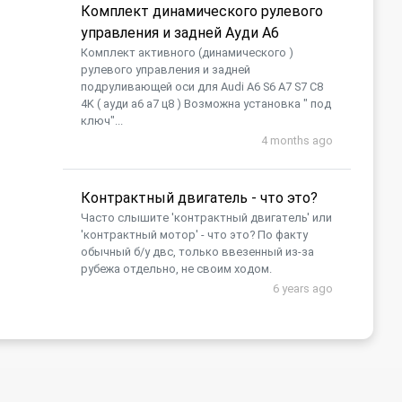
Комплект динамического рулевого
управления и задней Ауди А6
Комплект активного (динамического )
рулевого управления и задней
подруливающей оси для Audi A6 S6 A7 S7 C8
4K ( ауди а6 а7 ц8 ) Возможна установка " под
ключ"...
4 months ago
Контрактный двигатель - что это?
Часто слышите 'контрактный двигатель' или
'контрактный мотор' - что это? По факту
обычный б/у двс, только ввезенный из-за
рубежа отдельно, не своим ходом.
6 years ago