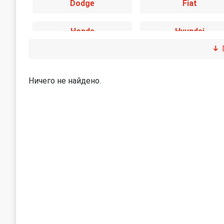
Dodge
Fiat
Honda
Hyundai
Jaguar
Jeep
Ничего не найдено.
Land Rover
Lexus
Mini
Mitsubishi
Peugeot
Porsche
SEAT
Skoda
Subaru
Suzuki