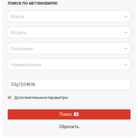
Honda
Hyundai
ПОИСК ПО АВТОМОБИЛЮ
Марка
Infiniti
IVECO
Модель
Jaguar
Jeep
Kia
Lancia
Поколение
Land Rover
Lexus
Наименование
Mazda
Mercedes-Benz
Mini
Mitsubishi
Дополнительные параметры
Nissan
Opel
Поиск
0
Peugeot
Porsche
Сбросить