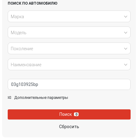
Honda
Hyundai
ПОИСК ПО АВТОМОБИЛЮ
Марка
Infiniti
IVECO
Модель
Jaguar
Jeep
Kia
Lancia
Поколение
Land Rover
Lexus
Наименование
Mazda
Mercedes-Benz
Mini
Mitsubishi
Дополнительные параметры
Nissan
Opel
Поиск
0
Peugeot
Porsche
Сбросить