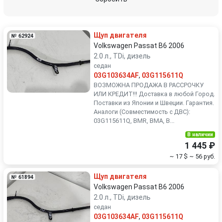
Renault
Rover
Щуп двигателя
№ 62924
SEAT
Skoda
Volkswagen Passat B6 2006
2.0 л., TDi, дизель
седан
Smart
SsangYong
03G103634AF
,
03G115611Q
ВОЗМОЖНА ПРОДАЖА В РАССРОЧКУ
Subaru
Suzuki
ИЛИ КРЕДИТ!!! Доставка в любой Город.
Поставки из Японии и Швеции. Гарантия.
Аналоги (Совместимость с ДВС):
Toyota
Volkswagen
03G115611Q, BMR, BMA, B...
В наличии
Volvo
1 445 ₽
~ 17 $
~ 56 руб.
Щуп двигателя
№ 61894
Volkswagen Passat B6 2006
2.0 л., TDi, дизель
седан
03G103634AF
,
03G115611Q