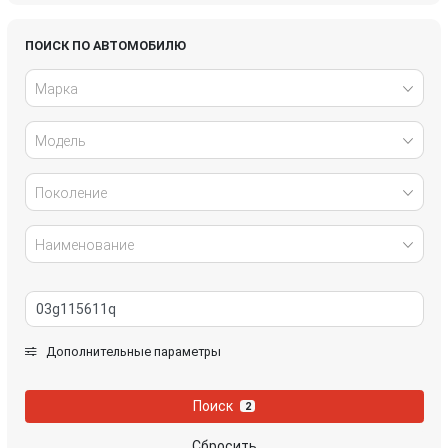
Honda
Hyundai
ПОИСК ПО АВТОМОБИЛЮ
Марка
Infiniti
IVECO
Модель
Jaguar
Jeep
Kia
Lancia
Поколение
Land Rover
Lexus
Наименование
Mazda
Mercedes-Benz
Mini
Mitsubishi
Дополнительные параметры
Nissan
Opel
Поиск
2
Peugeot
Porsche
Сбросить