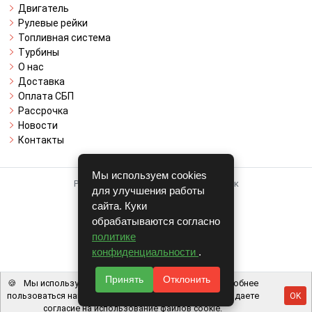
Двигатель
Рулевые рейки
Топливная система
Турбины
О нас
Доставка
Оплата СБП
Рассрочка
Новости
Контакты
Мы используем cookies
Работает на системе для авторазборок
для улучшения работы
CARRO.
БИЗНЕС
сайта. Куки
обрабатываются согласно
Полная версия
политике
© COPYRIGHT 2026 г.
конфиденциальности
.
v1.1.24
Принять
Отклонить
🍪
Мы используем файлы cookie, чтобы вам было удобнее
пользоваться нашим сайтом. Используя наш сайт, вы даете
OK
согласие на использование файлов cookie.