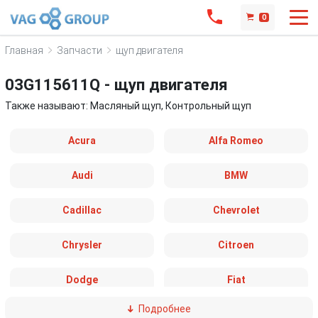
0
Главная
Запчасти
щуп двигателя
03G115611Q - щуп двигателя
Также называют: Масляный щуп, Контрольный щуп
Acura
Alfa Romeo
Audi
BMW
Cadillac
Chevrolet
Chrysler
Citroen
Dodge
Fiat
Подробнее
Ford
Great Wall