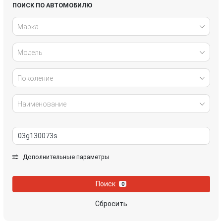
Honda
Hyundai
ПОИСК ПО АВТОМОБИЛЮ
Марка
Infiniti
IVECO
Модель
Jaguar
Jeep
Kia
Lancia
Поколение
Land Rover
Lexus
Наименование
Mazda
Mercedes-Benz
Mini
Mitsubishi
Дополнительные параметры
Nissan
Opel
Поиск
0
Peugeot
Porsche
Сбросить