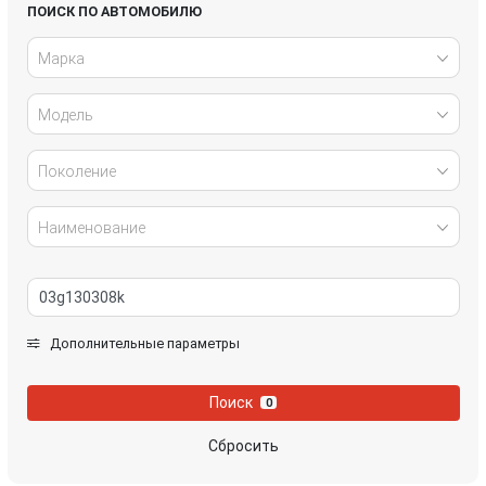
Honda
Hyundai
ПОИСК ПО АВТОМОБИЛЮ
Марка
Infiniti
IVECO
Модель
Jaguar
Jeep
Kia
Lancia
Поколение
Land Rover
Lexus
Наименование
Mazda
Mercedes-Benz
Mini
Mitsubishi
Дополнительные параметры
Nissan
Opel
Поиск
0
Peugeot
Porsche
Сбросить