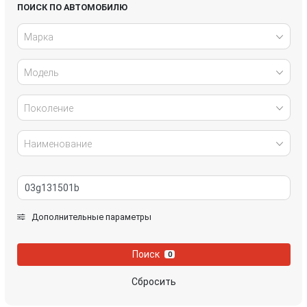
Honda
Hyundai
ПОИСК ПО АВТОМОБИЛЮ
Марка
Infiniti
IVECO
Модель
Jaguar
Jeep
Kia
Lancia
Поколение
Land Rover
Lexus
Наименование
Mazda
Mercedes-Benz
Mini
Mitsubishi
Дополнительные параметры
Nissan
Opel
Поиск
0
Peugeot
Porsche
Сбросить