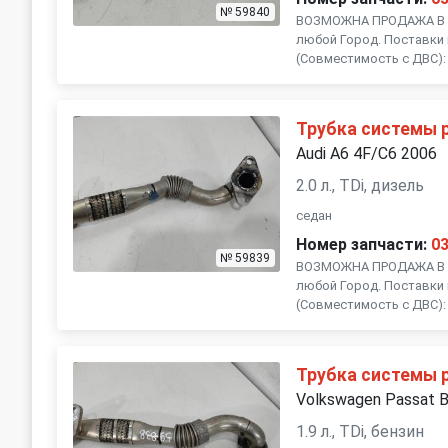
№ 59840
ВОЗМОЖНА ПРОДАЖА В Р
любой Город. Поставки 
(Совместимость с ДВС): , 
Трубка системы 
Audi A6 4F/C6 2006
2.0 л., TDi, дизель
седан
Номер запчасти:
0
№ 59839
ВОЗМОЖНА ПРОДАЖА В Р
любой Город. Поставки 
(Совместимость с ДВС): , 
Трубка системы 
Volkswagen Passat 
1.9 л., TDi, бензин