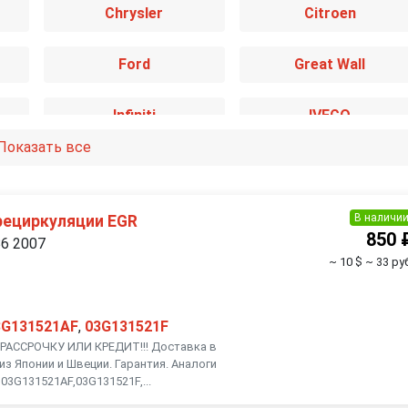
Chrysler
Citroen
Ford
Great Wall
Infiniti
IVECO
Показать все
Kia
Lancia
Mazda
Mercedes-Benz
В наличи
рециркуляции EGR
850 
B6 2007
~ 10 $
~ 33 ру
Nissan
Opel
Renault
Rover
3G131521AF
,
03G131521F
АССРОЧКУ ИЛИ КРЕДИТ!!! Доставка в
из Японии и Швеции. Гарантия. Аналоги
Smart
SsangYong
03G131521AF,03G131521F,...