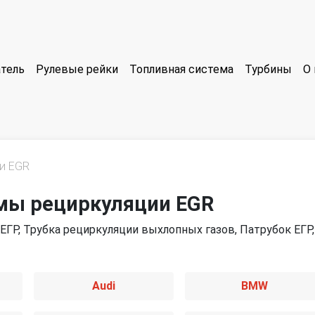
тель
Рулевые рейки
Топливная система
Турбины
О 
и EGR
емы рециркуляции EGR
ЕГР, Трубка рециркуляции выхлопных газов, Патрубок ЕГР,
Audi
BMW