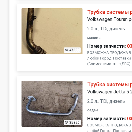
Subaru
Suzuki
Трубка системы 
Volkswagen Touran р
Volvo
2.0 л., TDi, дизель
минивэн
Номер запчасти:
0
№ 47333
ВОЗМОЖНА ПРОДАЖА В Р
любой Город. Поставки 
(Совместимость с ДВС): , 
Трубка системы 
Volkswagen Jetta 5 
2.0 л., TDi, дизель
седан
Номер запчасти:
0
№ 35326
ВОЗМОЖНА ПРОДАЖА В Р
любой Город. Поставки 