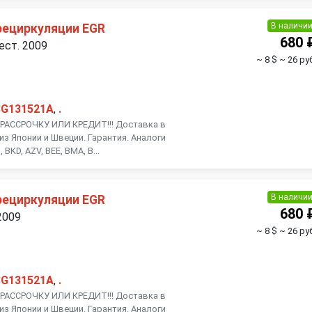
Toyota
Volkswagen
В наличи
рециркуляции EGR
680 
ест. 2009
~ 8 $
~ 26 ру
3G131521A
,
.
АССРОЧКУ ИЛИ КРЕДИТ!!! Доставка в
из Японии и Швеции. Гарантия. Аналоги
BKD, AZV, BEE, BMA, B...
В наличи
рециркуляции EGR
680 
2009
~ 8 $
~ 26 ру
3G131521A
,
.
АССРОЧКУ ИЛИ КРЕДИТ!!! Доставка в
из Японии и Швеции. Гарантия. Аналоги