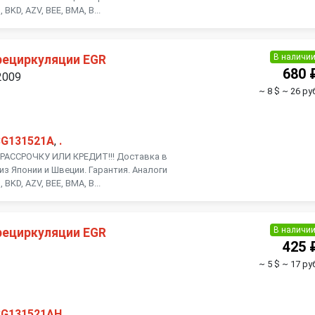
BKD, AZV, BEE, BMA, B...
В наличи
рециркуляции EGR
680 
2009
~ 8 $
~ 26 ру
3G131521A
,
.
АССРОЧКУ ИЛИ КРЕДИТ!!! Доставка в
из Японии и Швеции. Гарантия. Аналоги
BKD, AZV, BEE, BMA, B...
В наличи
рециркуляции EGR
425 
~ 5 $
~ 17 ру
3G131521AH
,
.