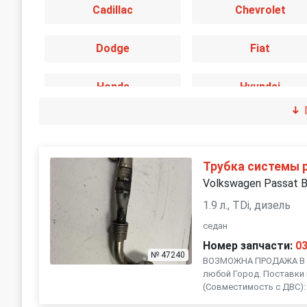
Cadillac
Chevrolet
Dodge
Fiat
Honda
Hyundai
Jaguar
Jeep
Land Rover
Lexus
Трубка системы 
Volkswagen Passat 
Mini
Mitsubishi
1.9 л., TDi, дизель
седан
Peugeot
Porsche
Номер запчасти:
0
№ 47240
ВОЗМОЖНА ПРОДАЖА В Р
любой Город. Поставки 
SEAT
Skoda
(Совместимость с ДВС): 