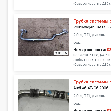
(Совместимость с ДВС): , 
Трубка системы 
Volkswagen Jetta 5 
2.0 л., TDi, дизель
седан
Номер запчасти:
0
№ 35315
ВОЗМОЖНА ПРОДАЖА В Р
любой Город. Поставки 
(Совместимость с ДВС): , 
Трубка системы 
Audi A6 4F/C6 2006
2.0 л., TDi, дизель
седан
Номер запчасти:
0