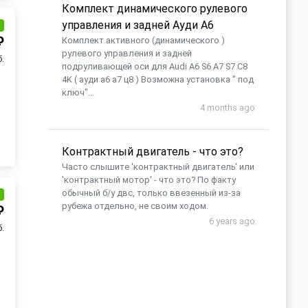
Комплект динамического рулевого
управления и задней Ауди А6
и
₽
Комплект активного (динамического )
рулевого управления и задней
б.
подруливающей оси для Audi A6 S6 A7 S7 C8
4K ( ауди а6 а7 ц8 ) Возможна установка " под
ключ"...
4 months ago
Контрактный двигатель - что это?
Часто слышите 'контрактный двигатель' или
'контрактный мотор' - что это? По факту
обычный б/у двс, только ввезенный из-за
и
рубежа отдельно, не своим ходом.
₽
6 years ago
б.