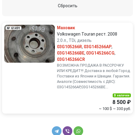
Peugeot
Porsche
Сбросить
Renault
Rover
Маховик
№ 61491
SEAT
Skoda
Volkswagen Touran рест. 2008
2.0 л., TDi, дизель
03G105266R
,
03G145266AP
,
Smart
SsangYong
03G145266BE
,
03G145266CG
,
03G145266CR
Subaru
Suzuki
ВОЗМОЖНА ПРОДАЖА В РАССРОЧКУ
ИЛИ КРЕДИТ!!! Доставка в любой Город.
Поставки из Японии и Швеции. Гарантия.
Toyota
Volkswagen
Аналоги (Совместимость с ДВС):
03G145266AP,03G145266BE...
Volvo
В наличии
8 500 ₽
~ 100 $
~ 330 руб.