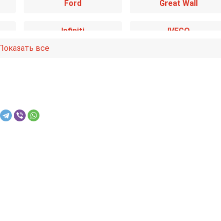
Ford
Great Wall
Infiniti
IVECO
Показать все
Kia
Lancia
Mazda
Mercedes-Benz
Nissan
Opel
Renault
Rover
Smart
SsangYong
Toyota
Volkswagen