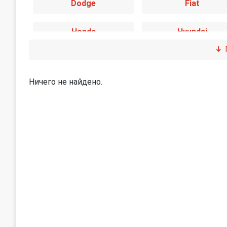
Dodge
Fiat
Honda
Hyundai
Jaguar
Jeep
Ничего не найдено.
Land Rover
Lexus
Mini
Mitsubishi
Peugeot
Porsche
SEAT
Skoda
Subaru
Suzuki