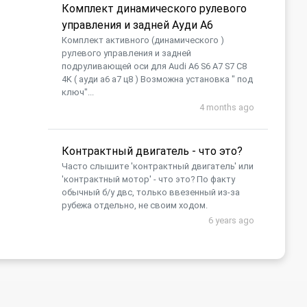
Комплект динамического рулевого
управления и задней Ауди А6
Комплект активного (динамического )
рулевого управления и задней
подруливающей оси для Audi A6 S6 A7 S7 C8
4K ( ауди а6 а7 ц8 ) Возможна установка " под
ключ"...
4 months ago
Контрактный двигатель - что это?
Часто слышите 'контрактный двигатель' или
'контрактный мотор' - что это? По факту
обычный б/у двс, только ввезенный из-за
рубежа отдельно, не своим ходом.
6 years ago