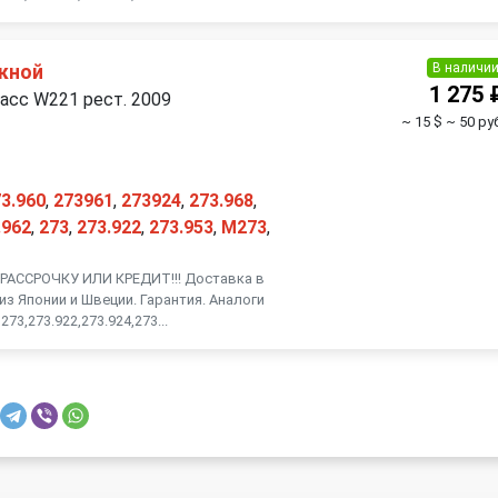
В наличи
кной
1 275 
асс W221 рест. 2009
~ 15 $
~ 50 ру
3.960
,
273961
,
273924
,
273.968
,
.962
,
273
,
273.922
,
273.953
,
M273
,
АССРОЧКУ ИЛИ КРЕДИТ!!! Доставка в
из Японии и Швеции. Гарантия. Аналоги
73,273.922,273.924,273...