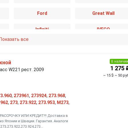
Ford
Great Wall
Infiniti
IVECO
Показать все
Kia
Lancia
Mazda
Mercedes-Benz
В наличи
кной
1 275 
асс W221 рест. 2009
~ 15 $
~ 50 ру
Nissan
Opel
Renault
Rover
3.960
,
273961
,
273924
,
273.968
,
.962
,
273
,
273.922
,
273.953
,
M273
,
Smart
SsangYong
АССРОЧКУ ИЛИ КРЕДИТ!!! Доставка в
из Японии и Швеции. Гарантия. Аналоги
Toyota
Volkswagen
73,273.922,273.924,273...