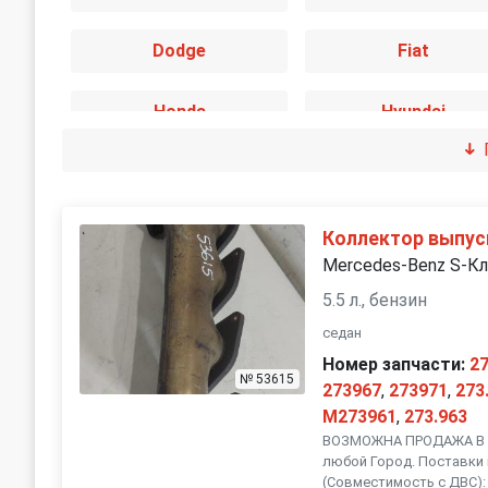
Dodge
Fiat
Honda
Hyundai
Jaguar
Jeep
Land Rover
Lexus
Коллектор выпус
Mercedes-Benz S-Кл
Mini
Mitsubishi
5.5 л., бензин
седан
Peugeot
Porsche
Номер запчасти:
27
№ 53615
273967
,
273971
,
273
SEAT
M273961
Skoda
,
273.963
ВОЗМОЖНА ПРОДАЖА В Р
любой Город. Поставки 
Subaru
Suzuki
(Совместимость с ДВС): 2