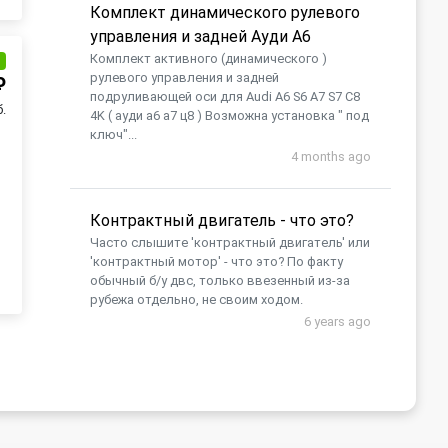
Комплект динамического рулевого
управления и задней Ауди А6
Комплект активного (динамического )
и
рулевого управления и задней
₽
подруливающей оси для Audi A6 S6 A7 S7 C8
б.
4K ( ауди а6 а7 ц8 ) Возможна установка " под
ключ"...
4 months ago
Контрактный двигатель - что это?
Часто слышите 'контрактный двигатель' или
'контрактный мотор' - что это? По факту
обычный б/у двс, только ввезенный из-за
рубежа отдельно, не своим ходом.
6 years ago