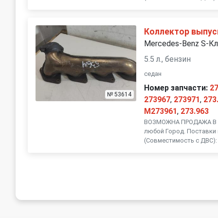
Volvo
Коллектор выпус
Mercedes-Benz S-Кл
5.5 л., бензин
седан
Номер запчасти:
27
№ 53614
273967
,
273971
,
273
M273961
,
273.963
ВОЗМОЖНА ПРОДАЖА В Р
любой Город. Поставки 
(Совместимость с ДВС): 2