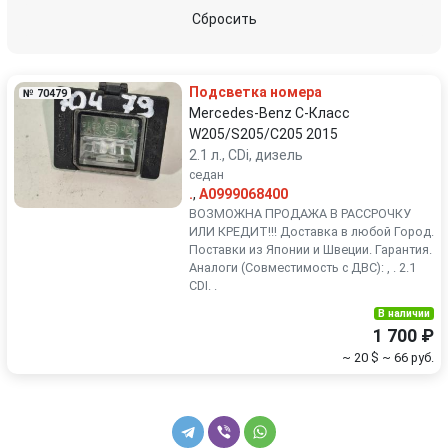
Peugeot
Porsche
Сбросить
Renault
Rover
Подсветка номера
№ 70479
SEAT
Skoda
Mercedes-Benz C-Класс
W205/S205/C205 2015
2.1 л., CDi, дизель
Smart
SsangYong
седан
.
,
A0999068400
Subaru
Suzuki
ВОЗМОЖНА ПРОДАЖА В РАССРОЧКУ
ИЛИ КРЕДИТ!!! Доставка в любой Город.
Поставки из Японии и Швеции. Гарантия.
Toyota
Volkswagen
Аналоги (Совместимость с ДВС): , . 2.1
CDI. .
Volvo
В наличии
1 700 ₽
~ 20 $
~ 66 руб.