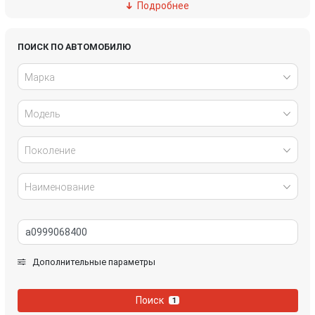
Подробнее
Ford
Great Wall
Honda
Hyundai
ПОИСК ПО АВТОМОБИЛЮ
Марка
Infiniti
IVECO
Модель
Jaguar
Jeep
Kia
Lancia
Поколение
Land Rover
Lexus
Наименование
Mazda
Mercedes-Benz
Mini
Mitsubishi
Дополнительные параметры
Nissan
Opel
Поиск
1