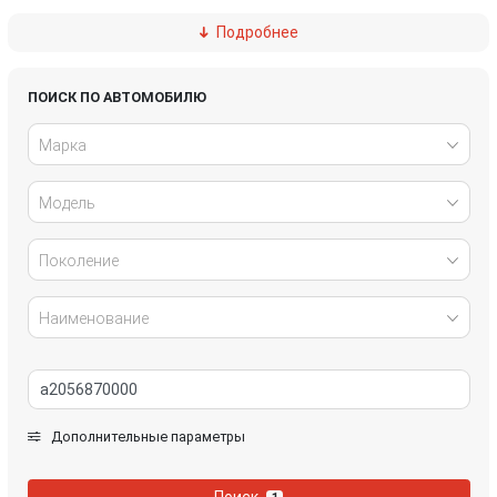
Подробнее
Ford
Great Wall
Honda
Hyundai
ПОИСК ПО АВТОМОБИЛЮ
Марка
Infiniti
IVECO
Модель
Jaguar
Jeep
Kia
Lancia
Поколение
Land Rover
Lexus
Наименование
Mazda
Mercedes-Benz
Mini
Mitsubishi
Дополнительные параметры
Nissan
Opel
Поиск