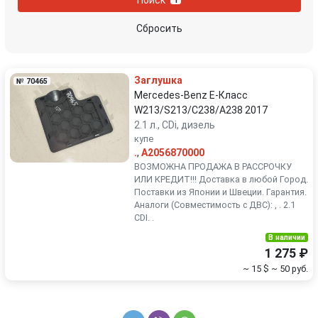
1
Peugeot
Porsche
Сбросить
Renault
Rover
Заглушка
№ 70465
SEAT
Skoda
Mercedes-Benz E-Класс
W213/S213/C238/A238 2017
2.1 л., CDi, дизель
Smart
SsangYong
купе
.
,
A2056870000
Subaru
Suzuki
ВОЗМОЖНА ПРОДАЖА В РАССРОЧКУ
ИЛИ КРЕДИТ!!! Доставка в любой Город.
Поставки из Японии и Швеции. Гарантия.
Toyota
Volkswagen
Аналоги (Совместимость с ДВС): , . 2.1
CDI. .
Volvo
В наличии
1 275 ₽
~ 15 $
~ 50 руб.