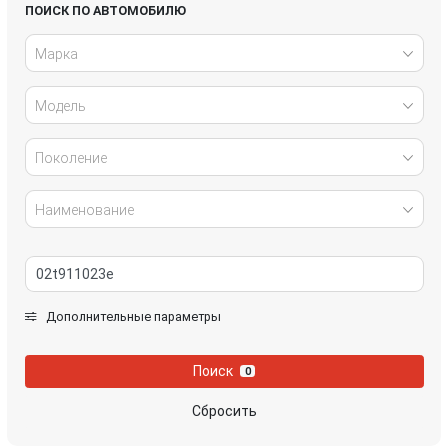
Honda
Hyundai
ПОИСК ПО АВТОМОБИЛЮ
Марка
Infiniti
IVECO
Модель
Jaguar
Jeep
Kia
Lancia
Поколение
Land Rover
Lexus
Наименование
Mazda
Mercedes-Benz
Mini
Mitsubishi
Дополнительные параметры
Nissan
Opel
Поиск
0
Peugeot
Porsche
Сбросить