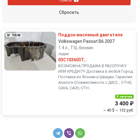
1
Peugeot
Porsche
Сбросить
Renault
Rover
Поддон масляный двигателя
№ 70548
SEAT
Skoda
Volkswagen Passat B6 2007
1.4 л., TSI, бензин
седан
Smart
SsangYong
03C103603T
,
.
ВОЗМОЖНА ПРОДАЖА В РАССРОЧКУ
Subaru
Suzuki
ИЛИ КРЕДИТ!!! Доставка в любой Город.
Поставки из Японии и Швеции. Гарантия.
Аналоги (Совместимость с ДВС): , CTHD,
Toyota
Volkswagen
CAVA, CAVD, CTH...
В наличии
Volvo
3 400 ₽
~ 40 $
~ 132 руб.