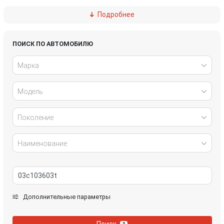
Подробнее
Ford
Great Wall
Honda
Hyundai
ПОИСК ПО АВТОМОБИЛЮ
Марка
Infiniti
IVECO
Модель
Jaguar
Jeep
Kia
Lancia
Поколение
Land Rover
Lexus
Наименование
Mazda
Mercedes-Benz
Mini
Mitsubishi
Дополнительные параметры
Nissan
Opel
Поиск