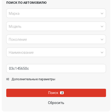
Honda
Hyundai
ПОИСК ПО АВТОМОБИЛЮ
Марка
Infiniti
IVECO
Модель
Jaguar
Jeep
Kia
Lancia
Поколение
Land Rover
Lexus
Наименование
Mazda
Mercedes-Benz
Mini
Mitsubishi
Дополнительные параметры
Nissan
Opel
Поиск
2
Peugeot
Porsche
Сбросить