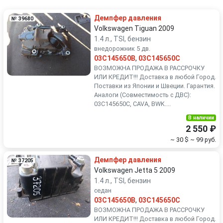
Renault
Rover
Демпфер давления
№ 39680
SEAT
Skoda
Volkswagen Tiguan 2009
1.4 л., TSI, бензин
внедорожник 5 дв.
Smart
SsangYong
03C145650B
,
03C145650C
ВОЗМОЖНА ПРОДАЖА В РАССРОЧКУ
Subaru
Suzuki
ИЛИ КРЕДИТ!!! Доставка в любой Город.
Поставки из Японии и Швеции. Гарантия.
Аналоги (Совместимость с ДВС):
Toyota
Volkswagen
03C145650C, CAVA, BWK....
В наличии
Volvo
2 550 ₽
~ 30 $
~ 99 руб.
Демпфер давления
№ 37205
Volkswagen Jetta 5 2009
1.4 л., TSI, бензин
седан
03C145650B
,
03C145650C
ВОЗМОЖНА ПРОДАЖА В РАССРОЧКУ
ИЛИ КРЕДИТ!!! Доставка в любой Город.