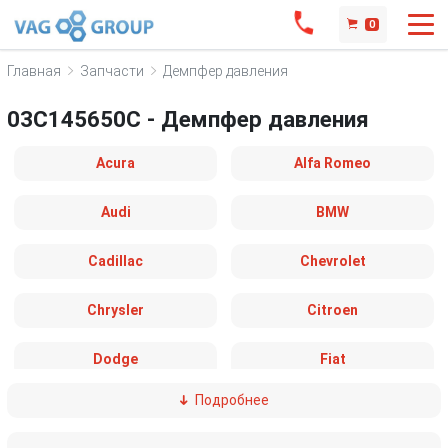
0
Главная
Запчасти
Демпфер давления
03C145650C - Демпфер давления
Acura
Alfa Romeo
Audi
BMW
Cadillac
Chevrolet
Chrysler
Citroen
Dodge
Fiat
Подробнее
Ford
Great Wall