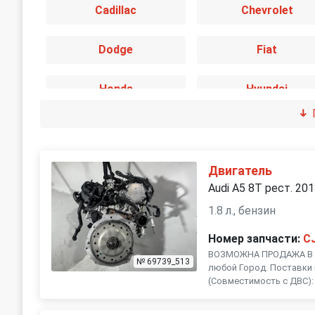
Cadillac
Chevrolet
Dodge
Fiat
Honda
Hyundai
Jaguar
Jeep
Land Rover
Lexus
Двигатель
Audi A5 8T рест. 20
Mini
Mitsubishi
1.8 л., бензин
Номер запчасти:
C
Peugeot
Porsche
ВОЗМОЖНА ПРОДАЖА В Р
№ 69739_513
любой Город. Поставки 
(Совместимость с ДВС): C
SEAT
Skoda