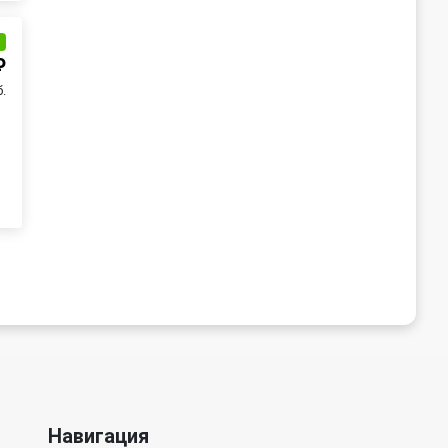
и
₽
б.
Навигация