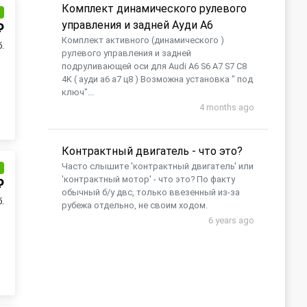
Комплект динамического рулевого
и
управления и задней Ауди А6
₽
Комплект активного (динамического )
б.
рулевого управления и задней
подруливающей оси для Audi A6 S6 A7 S7 C8
4K ( ауди а6 а7 ц8 ) Возможна установка " под
ключ"...
4 months ago
Контрактный двигатель - что это?
Часто слышите 'контрактный двигатель' или
и
'контрактный мотор' - что это? По факту
₽
обычный б/у двс, только ввезенный из-за
б.
рубежа отдельно, не своим ходом.
6 years ago