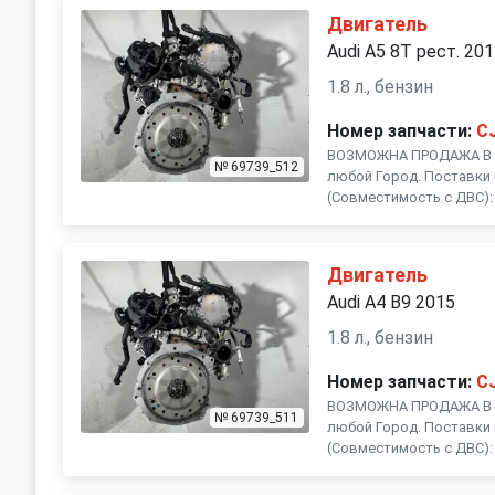
Subaru
Suzuki
Двигатель
Audi A5 8T рест. 20
Volvo
1.8 л., бензин
Номер запчасти:
C
ВОЗМОЖНА ПРОДАЖА В Р
№ 69739_512
любой Город. Поставки 
(Совместимость с ДВС): C
Двигатель
Audi A4 B9 2015
1.8 л., бензин
Номер запчасти:
C
ВОЗМОЖНА ПРОДАЖА В Р
№ 69739_511
любой Город. Поставки 
(Совместимость с ДВС): C