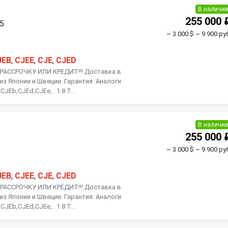
Toyota
Volkswagen
В наличи
255 000 
15
~ 3 000 $
~ 9 900 ру
JEB
,
CJEE
,
CJE
,
CJED
АССРОЧКУ ИЛИ КРЕДИТ!!! Доставка в
из Японии и Швеции. Гарантия. Аналоги
JEb,CJEd,CJEe, . 1.8 Т...
В наличи
255 000 
~ 3 000 $
~ 9 900 ру
JEB
,
CJEE
,
CJE
,
CJED
АССРОЧКУ ИЛИ КРЕДИТ!!! Доставка в
из Японии и Швеции. Гарантия. Аналоги
JEb,CJEd,CJEe, . 1.8 Т...