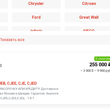
Chrysler
Citroen
Ford
Great Wall
Infiniti
IVECO
Показать все
Kia
Lancia
Mazda
Mercedes-Benz
В наличи
255 000 
13
~ 3 000 $
~ 9 900 ру
Nissan
Opel
JEB
,
CJEE
,
CJE
,
CJED
Renault
Rover
АССРОЧКУ ИЛИ КРЕДИТ!!! Доставка в
из Японии и Швеции. Гарантия. Аналоги
JEb,CJEd,CJEe, . 1.8 Т...
Smart
SsangYong