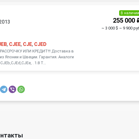
В наличи
255 000 
 2013
~ 3 000 $
~ 9 900 ру
JEB
,
CJEE
,
CJE
,
CJED
АССРОЧКУ ИЛИ КРЕДИТ!!! Доставка в
из Японии и Швеции. Гарантия. Аналоги
JEb,CJEd,CJEe, . 1.8 Т...
онтакты