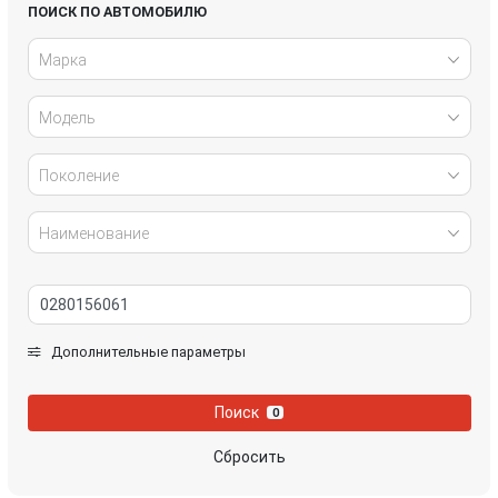
Honda
Hyundai
ПОИСК ПО АВТОМОБИЛЮ
Марка
Infiniti
IVECO
Модель
Jaguar
Jeep
Kia
Lancia
Поколение
Land Rover
Lexus
Наименование
Mazda
Mercedes-Benz
Mini
Mitsubishi
Дополнительные параметры
Nissan
Opel
Поиск
0
Peugeot
Porsche
Сбросить