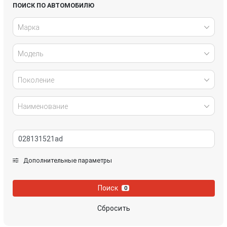
Honda
Hyundai
ПОИСК ПО АВТОМОБИЛЮ
Марка
Infiniti
IVECO
Модель
Jaguar
Jeep
Kia
Lancia
Поколение
Land Rover
Lexus
Наименование
Mazda
Mercedes-Benz
Mini
Mitsubishi
Дополнительные параметры
Nissan
Opel
Поиск
0
Peugeot
Porsche
Сбросить