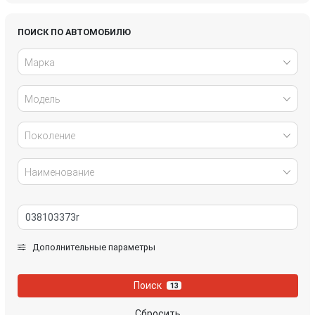
Honda
Hyundai
ПОИСК ПО АВТОМОБИЛЮ
Марка
Infiniti
IVECO
Модель
Jaguar
Jeep
Kia
Lancia
Поколение
Land Rover
Lexus
Наименование
Mazda
Mercedes-Benz
Mini
Mitsubishi
Дополнительные параметры
Nissan
Opel
Поиск
13
Peugeot
Porsche
Сбросить