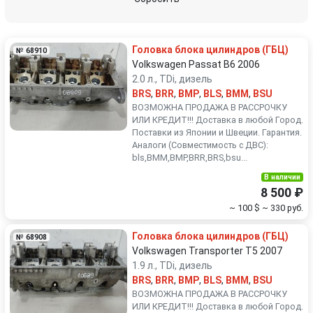
Renault
Rover
Головка блока цилиндров (ГБЦ)
№ 68910
SEAT
Skoda
Volkswagen Passat B6 2006
2.0 л., TDi, дизель
BRS
,
BRR
,
BMP
,
BLS
,
BMM
,
BSU
Smart
SsangYong
ВОЗМОЖНА ПРОДАЖА В РАССРОЧКУ
ИЛИ КРЕДИТ!!! Доставка в любой Город.
Subaru
Suzuki
Поставки из Японии и Швеции. Гарантия.
Аналоги (Совместимость с ДВС):
bls,BMM,BMP,BRR,BRS,bsu...
Toyota
Volkswagen
В наличии
8 500 ₽
Volvo
~ 100 $
~ 330 руб.
Головка блока цилиндров (ГБЦ)
№ 68908
Volkswagen Transporter T5 2007
1.9 л., TDi, дизель
BRS
,
BRR
,
BMP
,
BLS
,
BMM
,
BSU
ВОЗМОЖНА ПРОДАЖА В РАССРОЧКУ
ИЛИ КРЕДИТ!!! Доставка в любой Город.