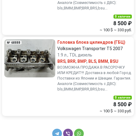
Аналоги (Совместимость с ДВС):
bls,BMM,BMP,BRR,BRS,bsu...
В наличии
8 500 ₽
~ 100 $
~ 330 руб.
Головка блока цилиндров (ГБЦ)
№ 68888
Volkswagen Transporter T5 2007
1.9 л., TDi, дизель
BRS
,
BRR
,
BMP
,
BLS
,
BMM
,
BSU
ВОЗМОЖНА ПРОДАЖА В РАССРОЧКУ
ИЛИ КРЕДИТ!!! Доставка в любой Город.
Поставки из Японии и Швеции. Гарантия.
Аналоги (Совместимость с ДВС):
bls,BMM,BMP,BRR,BRS,bsu...
В наличии
8 500 ₽
~ 100 $
~ 330 руб.