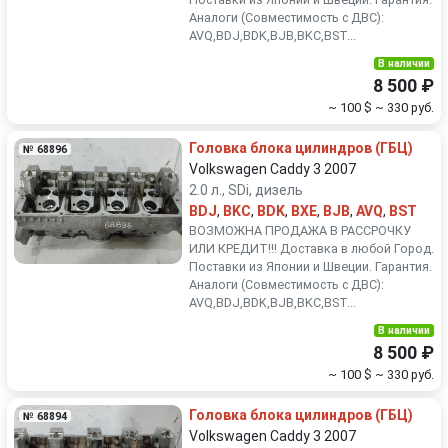
Аналоги (Совместимость с ДВС):
AVQ,BDJ,BDK,BJB,BKC,BST...
В наличии
8 500 ₽
~ 100 $
~ 330 руб.
Головка блока цилиндров (ГБЦ)
№ 68896
Volkswagen Caddy 3 2007
2.0 л., SDi, дизель
BDJ
,
BKC
,
BDK
,
BXE
,
BJB
,
AVQ
,
BST
ВОЗМОЖНА ПРОДАЖА В РАССРОЧКУ
ИЛИ КРЕДИТ!!! Доставка в любой Город.
Поставки из Японии и Швеции. Гарантия.
Аналоги (Совместимость с ДВС):
AVQ,BDJ,BDK,BJB,BKC,BST...
В наличии
8 500 ₽
~ 100 $
~ 330 руб.
Головка блока цилиндров (ГБЦ)
№ 68894
Volkswagen Caddy 3 2007