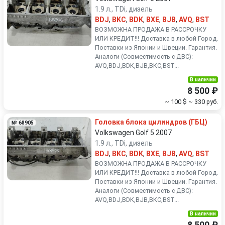
1.9 л., TDi, дизель
BDJ
,
BKC
,
BDK
,
BXE
,
BJB
,
AVQ
,
BST
ВОЗМОЖНА ПРОДАЖА В РАССРОЧКУ
ИЛИ КРЕДИТ!!! Доставка в любой Город.
Поставки из Японии и Швеции. Гарантия.
Аналоги (Совместимость с ДВС):
AVQ,BDJ,BDK,BJB,BKC,BST...
В наличии
8 500 ₽
~ 100 $
~ 330 руб.
Головка блока цилиндров (ГБЦ)
№ 68905
Volkswagen Golf 5 2007
1.9 л., TDi, дизель
BDJ
,
BKC
,
BDK
,
BXE
,
BJB
,
AVQ
,
BST
ВОЗМОЖНА ПРОДАЖА В РАССРОЧКУ
ИЛИ КРЕДИТ!!! Доставка в любой Город.
Поставки из Японии и Швеции. Гарантия.
Аналоги (Совместимость с ДВС):
AVQ,BDJ,BDK,BJB,BKC,BST...
В наличии