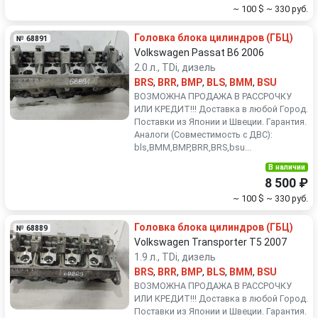
~ 100 $
~ 330 руб.
Головка блока цилиндров (ГБЦ)
№ 68891
Volkswagen Passat B6 2006
2.0 л., TDi, дизель
BRS
,
BRR
,
BMP
,
BLS
,
BMM
,
BSU
ВОЗМОЖНА ПРОДАЖА В РАССРОЧКУ
ИЛИ КРЕДИТ!!! Доставка в любой Город.
Поставки из Японии и Швеции. Гарантия.
Аналоги (Совместимость с ДВС):
bls,BMM,BMP,BRR,BRS,bsu...
В наличии
8 500 ₽
~ 100 $
~ 330 руб.
Головка блока цилиндров (ГБЦ)
№ 68889
Volkswagen Transporter T5 2007
1.9 л., TDi, дизель
BRS
,
BRR
,
BMP
,
BLS
,
BMM
,
BSU
ВОЗМОЖНА ПРОДАЖА В РАССРОЧКУ
ИЛИ КРЕДИТ!!! Доставка в любой Город.
Поставки из Японии и Швеции. Гарантия.