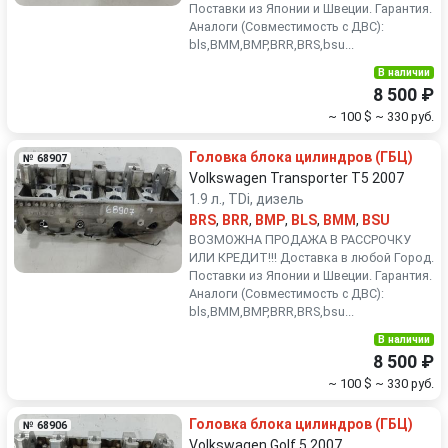
Поставки из Японии и Швеции. Гарантия.
Аналоги (Совместимость с ДВС):
bls,BMM,BMP,BRR,BRS,bsu...
В наличии
8 500 ₽
~ 100 $
~ 330 руб.
Головка блока цилиндров (ГБЦ)
№ 68907
Volkswagen Transporter T5 2007
1.9 л., TDi, дизель
BRS
,
BRR
,
BMP
,
BLS
,
BMM
,
BSU
ВОЗМОЖНА ПРОДАЖА В РАССРОЧКУ
ИЛИ КРЕДИТ!!! Доставка в любой Город.
Поставки из Японии и Швеции. Гарантия.
Аналоги (Совместимость с ДВС):
bls,BMM,BMP,BRR,BRS,bsu...
В наличии
8 500 ₽
~ 100 $
~ 330 руб.
Головка блока цилиндров (ГБЦ)
№ 68906
Volkswagen Golf 5 2007