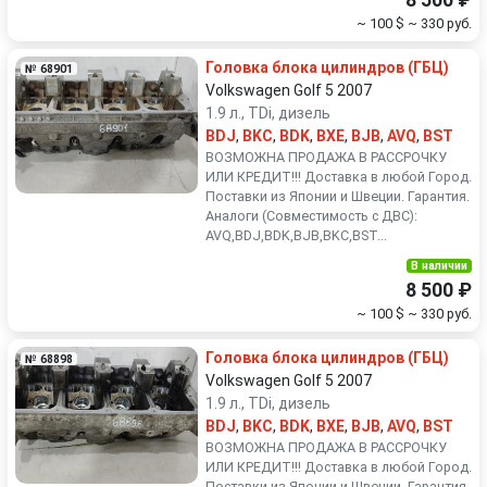
8 500 ₽
~ 100 $
~ 330 руб.
Головка блока цилиндров (ГБЦ)
№ 68901
Volkswagen Golf 5 2007
1.9 л., TDi, дизель
BDJ
,
BKC
,
BDK
,
BXE
,
BJB
,
AVQ
,
BST
ВОЗМОЖНА ПРОДАЖА В РАССРОЧКУ
ИЛИ КРЕДИТ!!! Доставка в любой Город.
Поставки из Японии и Швеции. Гарантия.
Аналоги (Совместимость с ДВС):
AVQ,BDJ,BDK,BJB,BKC,BST...
В наличии
8 500 ₽
~ 100 $
~ 330 руб.
Головка блока цилиндров (ГБЦ)
№ 68898
Volkswagen Golf 5 2007
1.9 л., TDi, дизель
BDJ
,
BKC
,
BDK
,
BXE
,
BJB
,
AVQ
,
BST
ВОЗМОЖНА ПРОДАЖА В РАССРОЧКУ
ИЛИ КРЕДИТ!!! Доставка в любой Город.
Поставки из Японии и Швеции. Гарантия.