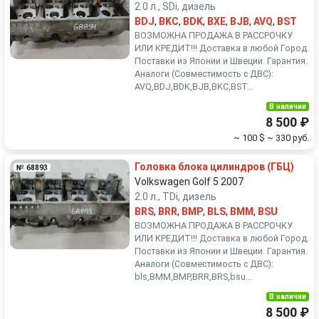
2.0 л., SDi, дизель
BDJ
,
BKC
,
BDK
,
BXE
,
BJB
,
AVQ
,
BST
ВОЗМОЖНА ПРОДАЖА В РАССРОЧКУ
ИЛИ КРЕДИТ!!! Доставка в любой Город.
Поставки из Японии и Швеции. Гарантия.
Аналоги (Совместимость с ДВС):
AVQ,BDJ,BDK,BJB,BKC,BST...
В наличии
8 500 ₽
~ 100 $
~ 330 руб.
Головка блока цилиндров (ГБЦ)
№ 68893
Volkswagen Golf 5 2007
2.0 л., TDi, дизель
BRS
,
BRR
,
BMP
,
BLS
,
BMM
,
BSU
ВОЗМОЖНА ПРОДАЖА В РАССРОЧКУ
ИЛИ КРЕДИТ!!! Доставка в любой Город.
Поставки из Японии и Швеции. Гарантия.
Аналоги (Совместимость с ДВС):
bls,BMM,BMP,BRR,BRS,bsu...
В наличии
8 500 ₽